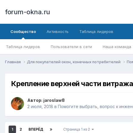
forum-okna.ru
Сообщество
Активность
Таблица лидеров
Таблица лидеров
Пользователи в сети
Наша команда
Главная
Для покупателей окон, конечных потребителей
По
Крепление верхней части витраж
Автор:
jaroslaw8
2 июля, 2018
в
Помогите выбрать, вопрос к инже
1
2
ВПЕРЁД
Страница 1 из 2