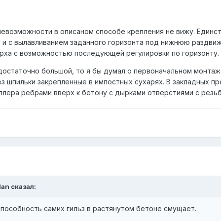
невозможности в описаном способе крепления не вижу. Единст
 и с вылавливанием заданного горизонта под нижнюю раздвижк
рха с возможностью последующей регулировки по горизонту.
достаточно большой, то я бы думал о первоначальном монтаже
з шпильки закрепленные в импостных сухарях. В закладных пр
еллера ребрами вверх к бетону с
дырками
отверстиями с резьбо
dan
сказал:
способность самих гильз в растянутом бетоне смущает.