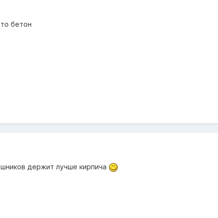
это бетон
лашников держит лучше кирпича