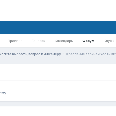
Правила
Галерея
Календарь
Форум
Клубы
могите выбрать, вопрос к инженеру
Крепление верхней части в
а
неру