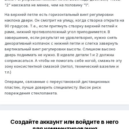
"2" наезжала не менее, чем на половину "1".
На верхней петле есть горизонтальный винт регулировки
наклона двери. Он смотрит на улицу, когда створка открыта на
90 градусов. Т.е., если притянуть створку верхней петлей к
раме, нижний противоположный угол приподнимется. В
завершение, если результат не удовлетворил, нужно снять
декоративный колпачок с нижней петли и слегка завернуть
вертикальный винт регулировки высоты. Слишком высоко
дверь поднимать не нужно. В идеале детали 1 и 2 должны
соприкасаться. А чтобы не помогать себе ногой, смажьте эту
зону консистентной смазкой (литол, технический вазелин и
т.п.)
Операции, связанные с переустановкой дистанционных
пластин, лучше доверить специалисту. Высок риск
повреждения стеклопакета.
Создайте аккаунт или войдите в него
для комментирования