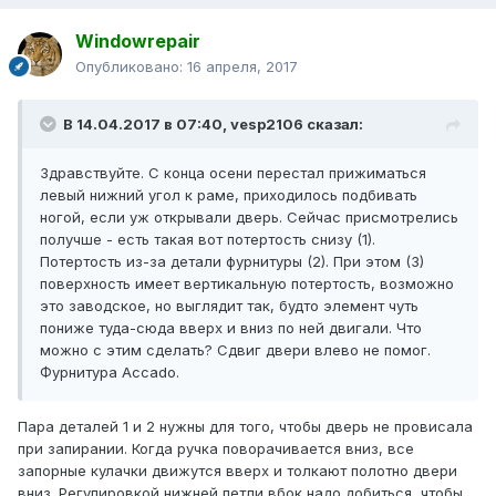
Windowrepair
Опубликовано:
16 апреля, 2017
В 14.04.2017 в 07:40, vesp2106 сказал:
Здравствуйте. С конца осени перестал прижиматься
левый нижний угол к раме, приходилось подбивать
ногой, если уж открывали дверь. Сейчас присмотрелись
получше - есть такая вот потертость снизу (1).
Потертость из-за детали фурнитуры (2). При этом (3)
поверхность имеет вертикальную потертость, возможно
это заводское, но выглядит так, будто элемент чуть
пониже туда-сюда вверх и вниз по ней двигали. Что
можно с этим сделать? Сдвиг двери влево не помог.
Фурнитура Аccado.
Пара деталей 1 и 2 нужны для того, чтобы дверь не провисала
при запирании. Когда ручка поворачивается вниз, все
запорные кулачки движутся вверх и толкают полотно двери
вниз. Регулировкой нижней петли вбок надо добиться, чтобы