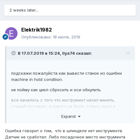
2. Для импорта ТХТ в JOB (программа от EMMEGI) нужен
специальный ключ.
2 weeks later...
При определенном опыте программировать в JOB и
CamPlus достаточно быстро.
Elektrik1982
Опубликовано:
18 июля, 2019
В 17.07.2019 в 15:24,
Ilya74
сказал:
подскажи пожалуйста как вывести станок из ошибки
machine in hold condition.
не пойму как цикл сбросить и оси обнулить.
все началось с того что инструмент начал менять,
старый поставил, а нового не было. станок ушел в
ошибку « unknown tool on spindel”. в ручном режиме
Expand
тоже не получилось поменять инструмент.
Ошибка говорит о том, что в шпинделе нет инструмента.
Датчик не сработал. Либо посадочное место инструмента