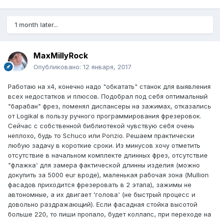
1 month later...
MaxMillyRock
Опубликовано:
12 января, 2017
Работаю на x4, конечно надо "обкатать" станок для выявления
всех недостатков и плюсов. Подобрал под себя оптимальный
"барабан" фрез, поменял диспансеры на зажимах, отказались
от Logikal в пользу ручного программирования фрезеровок.
Сейчас с собственной библиотекой чувствую себя очень
неплохо, будь то Schuco или Ponzio. Решаем практически
любую задачу в короткие сроки. Из минусов хочу отметить
отсутствие в начальном комплекте длинных фрез, отсутствие
"флажка' для замера фактической длинны изделия (можно
докупить за 5000 eur вроде), маленькая рабочая зона (Mullion
фасадов приходится фрезеровать в 2 этапа), зажимы не
автономные, а их двигает 'голова' (не быстрый процесс и
довольно раздражающий). Если фасадная стойка высотой
больше 220, то пиши пропало, будет коллапс, при переходе на