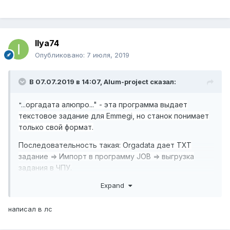
Ilya74
Опубликовано:
7 июля, 2019
В 07.07.2019 в 14:07,
Alum-project
сказал:
оргадата алюпро..." - эта программа выдает
"...
текстовое задание для Emmegi, но станок понимает
только свой формат.
Последовательность такая: Orgadata дает ТХТ
задание => Импорт в программу JOB => выгрузка
задания в ЧПУ.
Expand
)) И есть еще НО...
1.Для выгрузки задания из Orgadata нужен
написал в лс
технологический ключ.