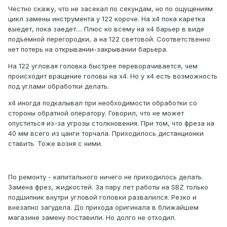
Честно скажу, что не засекал по секундам, но по ощущениям
цикл замены инструмента у 122 короче. На х4 пока каретка
выедет, пока заедет.... Плюс ко всему на х4 барьер в виде
подъёмной перегородки, а на 122 световой. Соответственно
нет потерь на открывании-закрывании барьера.
На 122 угловая головка быстрее переворачивается, чем
происходит вращение головы на х4. Но у х4 есть возможность
под углами обработки делать.
х4 иногда подкалывал при необходимости обработки со
стороны обратной оператору. Говорил, что не может
опуститься из-за угрозы столкновения. При том, что фреза на
40 мм всего из цанги торчала. Приходилось дистанционки
ставить. Тоже возня с ними.
По ремонту - капитального ничего не приходилось делать.
Замена фрез, жидкостей. За пару лет работы на SBZ только
подшипник внутри угловой головки развалился. Резко и
внезапно загудела. До прихода оригинала в ближайшем
магазине замену поставили. Но долго не отходил.