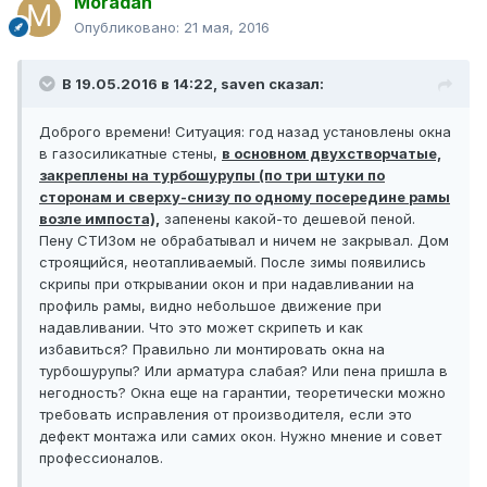
Moradan
Опубликовано:
21 мая, 2016
В 19.05.2016 в 14:22, saven сказал:
Доброго времени! Ситуация: год назад установлены окна
в газосиликатные стены,
в основном двухстворчатые,
закреплены на турбошурупы (по три штуки по
сторонам и сверху-снизу по одному посередине рамы
возле импоста),
запенены какой-то дешевой пеной.
Пену СТИЗом не обрабатывал и ничем не закрывал. Дом
строящийся, неотапливаемый. После зимы появились
скрипы при открывании окон и при надавливании на
профиль рамы, видно небольшое движение при
надавливании. Что это может скрипеть и как
избавиться? Правильно ли монтировать окна на
турбошурупы? Или арматура слабая? Или пена пришла в
негодность? Окна еще на гарантии, теоретически можно
требовать исправления от производителя, если это
дефект монтажа или самих окон. Нужно мнение и совет
профессионалов.