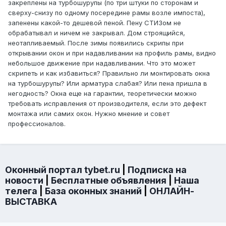
закреплены на турбошурупы (по три штуки по сторонам и
сверху-снизу по одному посередине рамы возле импоста),
запенены какой-то дешевой пеной. Пену СТИЗом не
обрабатывал и ничем не закрывал. Дом строящийся,
неотапливаемый. После зимы появились скрипы при
открывании окон и при надавливании на профиль рамы, видно
небольшое движение при надавливании. Что это может
скрипеть и как избавиться? Правильно ли монтировать окна
на турбошурупы? Или арматура слабая? Или пена пришла в
негодность? Окна еще на гарантии, теоретически можно
требовать исправления от производителя, если это дефект
монтажа или самих окон. Нужно мнение и совет
профессионалов.
Оконный портал tybet.ru
|
Подписка на
новости
|
Бесплатные объявления
|
Наша
телега
|
База оконных знаний
|
ОНЛАЙН-
ВЫСТАВКА