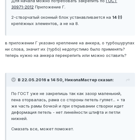
Для начала можно потребовать закрепить по
ГОСТ
30971-2012
Приложение Г.
2-створчатый оконный блок устанавливается на
14 (!)
крепёжных элементов, а не на 8.
в приложении Г указано крепление на анкера, о турбошурупах
ни слова, значит их (турбо) недопустимо было применять?
теперь нужно на анкера перекрепить или можно оставить?
В 22.05.2016 в 14:50, НиколаМастер сказал:
По ГОСТ уже не закрепишь так как зазор маленький,
пена оторвалась, рама со стороны петель гуляет... + та
же часть рамы бочкой и при открывании створки идет
деформация петель - нет линейности штифта и петли
нижней.
Смазать все, может поможет.