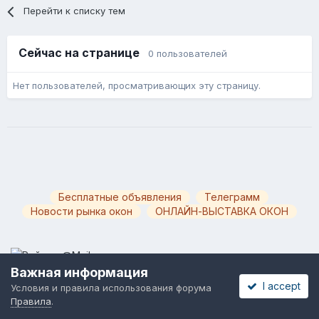
Перейти к списку тем
Сейчас на странице
0 пользователей
Нет пользователей, просматривающих эту страницу.
Бесплатные объявления
Телеграмм
Новости рынка окон
ОНЛАЙН-ВЫСТАВКА ОКОН
Важная информация
Язык
Обратная связь
Cookies
I accept
Условия и правила использования форума
Правила
.
Powered by Invision Community