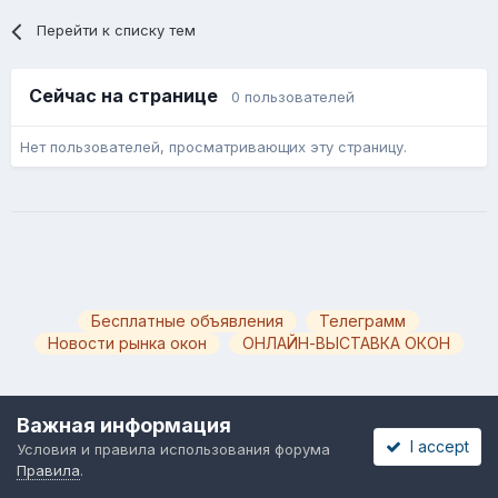
Перейти к списку тем
Сейчас на странице
0 пользователей
Нет пользователей, просматривающих эту страницу.
Бесплатные объявления
Телеграмм
Новости рынка окон
ОНЛАЙН-ВЫСТАВКА ОКОН
Важная информация
I accept
Условия и правила использования форума
Язык
Обратная связь
Cookies
Правила
.
Powered by Invision Community