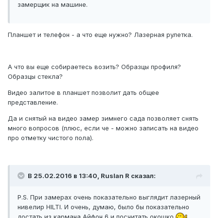
замерщик на машине.
Планшет и телефон - а что еще нужно? Лазерная рулетка.
А что вы еще собираетесь возить? Образцы профиля?
Образцы стекла?
Видео залитое в планшет позволит дать общее
представление.
Да и снятый на видео замер зимнего сада позволяет снять
много вопросов (плюс, если че - можно записать на видео
про отметку чистого пола).
В 25.02.2016 в 13:40, Ruslan R сказал:
P.S. При замерах очень показательно выглядит лазерный
нивелир HILTI. И очень, думаю, было бы показательно
достать из кармана Айфон 6 и посчитать окошко