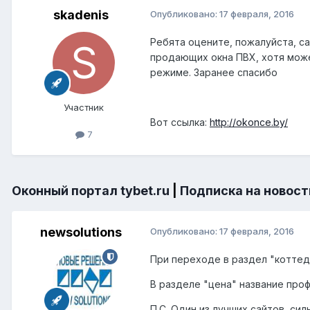
skadenis
Опубликовано:
17 февраля, 2016
Ребята оцените, пожалуйста, са
продающих окна ПВХ, хотя може
режиме. Заранее спасибо
Участник
Вот ссылка:
http://okonce.by/
7
Оконный портал tybet.ru
|
Подписка на новост
newsolutions
Опубликовано:
17 февраля, 2016
При переходе в раздел "коттед
В разделе "цена" название проф
П.С. Один из лучших сайтов, сил