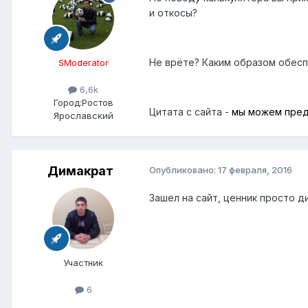
и откосы?
Не врёте? Каким образом обес
SModerator
6,6k
Город:
Ростов
Цитата с сайта -
мы можем пред
Ярославский
Димакрат
Опубликовано:
17 февраля, 2016
Зашел на сайт, ценник просто д
Участник
6