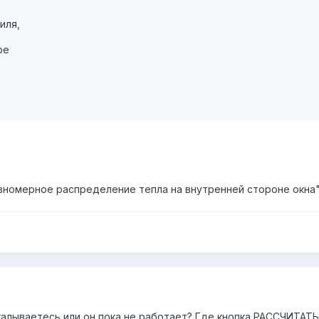
иля,
ое
вномерное распределение тепла на внутренней стороне окна"? 
калываетесь или он пока не работает? Где кнопка РАССЧИТАТ