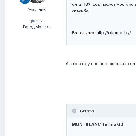
окна ПВХ, хотя может мое мнен
Участник
спасибо
5,1k
Город:
Москва
http://okonce.by/
Вот ссылка:
А что это у вас все окна запоте
Цитата
MONTBLANC Termo 60