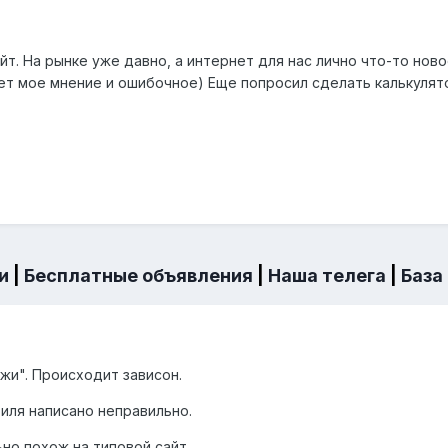
йт. На рынке уже давно, а интернет для нас лично что-то ново
т мое мнение и ошибочное) Еще попросил сделать калькулят
и
|
Бесплатные объявления
|
Наша телега
|
База
жи". Происходит зависон.
иля написано неправильно.
ьно похож на типовой сайт.