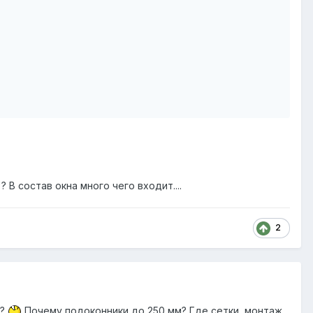
В состав окна много чего входит....
2
Ь?
Почему подоконники до 250 мм? Где сетки, монтаж