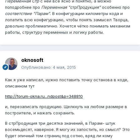
Переменная Стр
с ней всё ясно и понятно, а можно
поподробнее про
Переменная "стрПродукция"
особенно про
соответствие "Парам".
В конфигурации километры кода и
лопатить всю конфигурацию, чтобы понять замысел Творца,
довольно проблематично. Хочется чётко понимать механизм
работы, структуру переменных и логику работы.
oknosoft
Опубликовано:
4 мая, 2015
Как я уже написал, нужно поставить точку останова в коде,
описанном тут
http://forum-okna.ru...ndpost&p=348810
и, перезаписать продукцию. Щелкнуть на любом размере в
построителе, и нажать сохранить.
В стрПродукция три десятка значений, в Парам- штук
восемьдесят, наверное. Я могу их запостить, но смысл? Это
будет эпичный том страниц под сотню, вряд ли кому