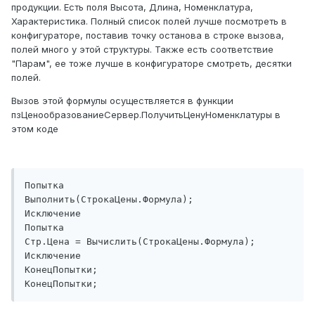
продукции. Есть поля Высота, Длина, Номенклатура,
Характеристика. Полный список полей лучше посмотреть в
конфигураторе, поставив точку останова в строке вызова,
полей много у этой структуры. Также есть соответствие
"Парам", ее тоже лучше в конфигураторе смотреть, десятки
полей.
Вызов этой формулы осуществляется в функции
пзЦенообразованиеСервер.ПолучитьЦенуНоменклатуры в
этом коде
Попытка

Выполнить(СтрокаЦены.Формула);

Исключение

Попытка

Стр.Цена = Вычислить(СтрокаЦены.Формула);

Исключение

КонецПопытки;

КонецПопытки;