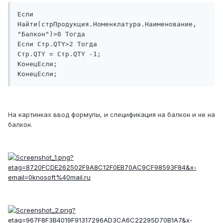
Если 
Найти(стрПродукция.Номенклатура.Наименование, 
"Балкон")>0 Тогда

Если Стр.QTY>2 Тогда

Стр.QTY = Стр.QTY -1;

КонецЕсли;

КонецЕсли;
На картинках ввод формулы, и спецификация на балкон и не на
балкон.