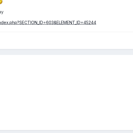
ау
ws/index.php?SECTION_ID=603&ELEMENT_ID=45244