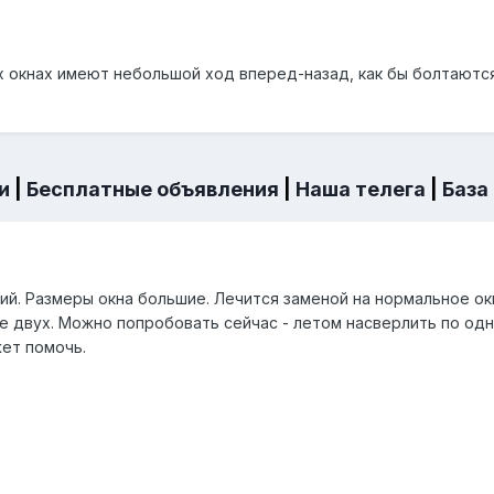
 окнах имеют небольшой ход вперед-назад, как бы болтаются.
и
|
Бесплатные объявления
|
Наша телега
|
База
й. Размеры окна большие. Лечится заменой на нормальное окн
е двух. Можно попробовать сейчас - летом насверлить по од
жет помочь.