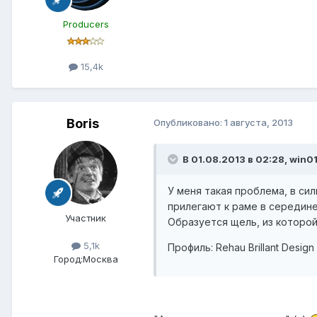
Producers
15,4k
Boris
Опубликовано:
1 августа, 2013
В 01.08.2013 в 02:28, win01
У меня такая проблема, в си
прилегают к раме в середине
Участник
Образуется щель, из которой
5,1k
Профиль: Rehau Brillant Design
Город:
Москва