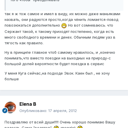
так я ж тож самое и имел в виду, их можно даже маньяками
назвать, они радуются просто,когда чёнить ломается-повод
повозюкаться дополнительно
Но вот сомневаюсь. что
Сержант такой, к такому приходят постепенно, когда есть
много свободного времени и денех. Обычным людям уаз в
тягость как правило.
Ну в принципе главное чтоб самому нравилось, и ,конечно
понимать,что вместо поездки на выходных на природу-с
большой долей вероятности будет поездка в сервис
У меня Куга сейчас,на подходе Эвок. Каен был , не хочу
больше
Elena B
Опубликовано:
17 апреля, 2012
Поздравляю от всей души!!!!! Очень хорошо понимаю Вашу
радость. Сама "водятел".
:megalol: