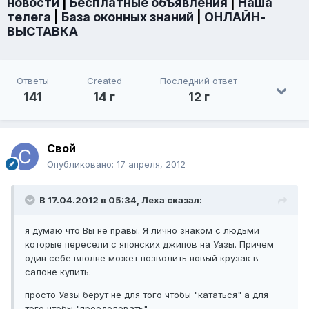
новости
|
Бесплатные объявления
|
Наша
телега
|
База оконных знаний
|
ОНЛАЙН-
ВЫСТАВКА
Ответы
Created
Последний ответ
141
14 г
12 г
Свой
Опубликовано:
17 апреля, 2012
В 17.04.2012 в 05:34, Леха сказал:
я думаю что Вы не правы. Я лично знаком с людьми
которые пересели с японских джипов на Уазы. Причем
один себе вполне может позволить новый крузак в
салоне купить.
просто Уазы берут не для того чтобы "кататься" а для
того чтобы "преодолевать"