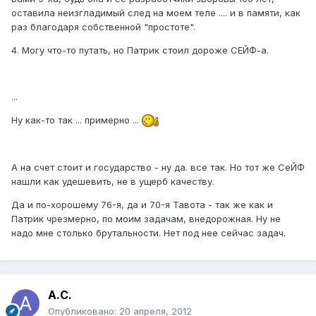
оставила неизгладимый след на моем теле .... и в памяти, как
раз благодаря собственной "простоте".
4. Могу что-то путать, но Патрик стоил дороже СЕЙФ-а.
...
Ну как-то так ... примерно ...
А на счет стоит и государство - ну да. все так. Но тот же СеЙФ
нашли как удешевить, не в ущерб качеству.
Да и по-хорошему 76-я, да и 70-я Тавота - так же как и
Патрик чрезмерно, по моим задачам, внедорожная. Ну не
надо мне столько брутальности. Нет под нее сейчас задач.
А.С.
Опубликовано:
20 апреля, 2012