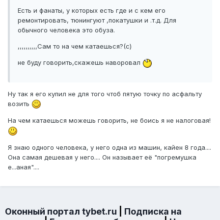
Есть и фанаты, у которых есть где и с кем его
ремонтировать, тюнингуют ,покатушки и .т.д. Для
обычного человека это обуза.
,,,,,,,,,,Сам то на чем катаешься?(с)
не буду говорить,скажешь наворовал
Ну так я его купил не для того чтоб пятую точку по асфальту
возить
На чем катаешься можешь говорить, не боись я не налоговая!
Я знаю одного человека, у него одна из машин, кайен 8 года....
Она самая дешевая у него.... Он называет её "погремушка
е...аная"....
Оконный портал tybet.ru
|
Подписка на