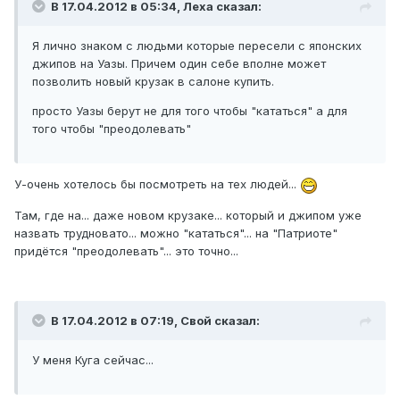
В 17.04.2012 в 05:34, Леха сказал:
Я лично знаком с людьми которые пересели с японских
джипов на Уазы. Причем один себе вполне может
позволить новый крузак в салоне купить.
просто Уазы берут не для того чтобы "кататься" а для
того чтобы "преодолевать"
У-очень хотелось бы посмотреть на тех людей...
Там, где на... даже новом крузаке... который и джипом уже
назвать трудновато... можно "кататься"... на "Патриоте"
придётся "преодолевать"... это точно...
В 17.04.2012 в 07:19, Свой сказал:
У меня Куга сейчас...