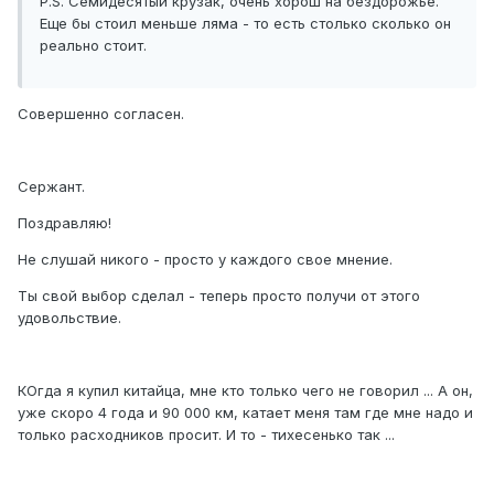
P.S. Семидесятый крузак, очень хорош на бездорожье.
Еще бы стоил меньше ляма - то есть столько сколько он
реально стоит.
Совершенно согласен.
Сержант.
Поздравляю!
Не слушай никого - просто у каждого свое мнение.
Ты свой выбор сделал - теперь просто получи от этого
удовольствие.
КОгда я купил китайца, мне кто только чего не говорил ... А он,
уже скоро 4 года и 90 000 км, катает меня там где мне надо и
только расходников просит. И то - тихесенько так ...