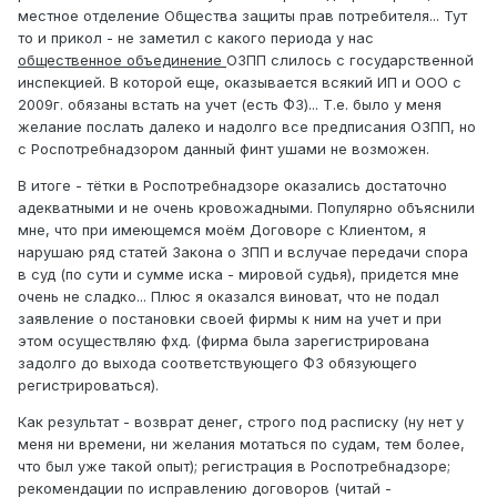
местное отделение Общества защиты прав потребителя... Тут
то и прикол - не заметил с какого периода у нас
общественное объединение
ОЗПП слилось с государственной
инспекцией. В которой еще, оказывается всякий ИП и ООО с
2009г. обязаны встать на учет (есть ФЗ)... Т.е. было у меня
желание послать далеко и надолго все предписания ОЗПП, но
с Роспотребнадзором данный финт ушами не возможен.
В итоге - тётки в Роспотребнадзоре оказались достаточно
адекватными и не очень кровожадными. Популярно объяснили
мне, что при имеющемся моём Договоре с Клиентом, я
нарушаю ряд статей Закона о ЗПП и вслучае передачи спора
в суд (по сути и сумме иска - мировой судья), придется мне
очень не сладко... Плюс я оказался виноват, что не подал
заявление о постановки своей фирмы к ним на учет и при
этом осуществляю фхд. (фирма была зарегистрирована
задолго до выхода соответствующего ФЗ обязующего
регистрироваться).
Как результат - возврат денег, строго под расписку (ну нет у
меня ни времени, ни желания мотаться по судам, тем более,
что был уже такой опыт); регистрация в Роспотребнадзоре;
рекомендации по исправлению договоров (читай -