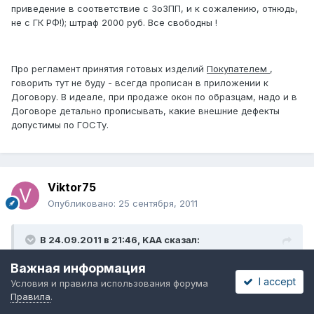
приведение в соответствие с ЗоЗПП, и к сожалению, отнюдь,
не с ГК РФ!); штраф 2000 руб. Все свободны !
Про регламент принятия готовых изделий
Покупателем
,
говорить тут не буду - всегда прописан в приложении к
Договору. В идеале, при продаже окон по образцам, надо и в
Договоре детально прописывать, какие внешние дефекты
допустимы по ГОСТу.
Viktor75
Опубликовано:
25 сентября, 2011
В 24.09.2011 в 21:46, KAA сказал:
Важная информация
...Профиль проходит немалый путь по нашим дорогам,
I accept
Условия и правила использования форума
поэтому говорить об идеальности поверхностей
Правила
.
незащищенных пленкой не приходится, микроцарапины
будут присутствовать, да и от "наплавов от экструзии"(