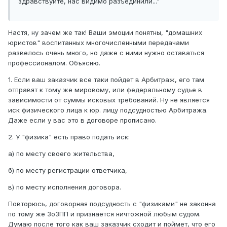
здравствуйте, нас видимо разъединили..."
Настя, ну зачем же так! Ваши эмоции понятны, "домашних
юристов" воспитанных многочисленными передачами
развелось очень много, но даже с ними нужно оставаться
профессионалом. Объясню.
1. Если ваш заказчик все таки пойдет в Арбитраж, его там
отправят к тому же мировому, или федеральному судье в
зависимости от суммы исковых требований. Ну не является
иск физического лица к юр. лицу подсудностью Арбитража.
Даже если у вас это в договоре прописано.
2. У "физика" есть право подать иск:
а) по месту своего жительства,
б) по месту регистрации ответчика,
в) по месту исполнения договора.
Повторюсь, договорная подсудность с "физиками" не законна
по тому же ЗоЗПП и признается ничтожной любым судом.
Думаю после того как ваш заказчик сходит и поймет, что его