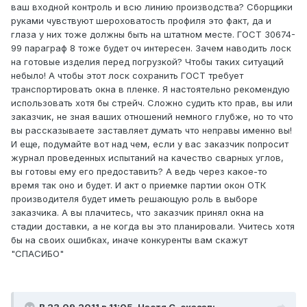
ваш входной контроль и всю линию производства? Сборщики
руками чувствуют шероховатость профиля это факт, да и
глаза у них тоже должны быть на штатном месте. ГОСТ 30674-
99 параграф 8 тоже будет оч интересен. Зачем наводить лоск
на готовые изделия перед погрузкой? Чтобы таких ситуаций
небыло! А чтобы этот лоск сохранить ГОСТ требует
транспортировать окна в пленке. Я настоятельно рекомендую
использовать хотя бы стрейч. Сложно судить кто прав, вы или
заказчик, не зная ваших отношений немного глубже, но то что
вы рассказываете заставляет думать что неправы именно вы!
И еще, подумайте вот над чем, если у вас заказчик попросит
журнал проведенных испытаний на качество сварных углов,
вы готовы ему его предоставить? А ведь через какое-то
время так оно и будет. И акт о приемке партии окон ОТК
производителя будет иметь решающую роль в выборе
заказчика. А вы плачитесь, что заказчик принял окна на
стадии доставки, а не когда вы это планировали. Учитесь хотя
бы на своих ошибках, иначе конкуренты вам скажут
"СПАСИБО"