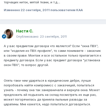
торчащих ниток, мятой ткани, и т.д....
Изменено
22 сентября, 2011
пользователем KAA
Настя С.
Опубликовано:
23 сентября, 2011
А у вас предметом договора что является? Если "окна ПВХ",
или "изделия из ПВХ-профиля", то сами понимаете - заказчик
в своем праве. Монтаж и все остальное только прилагается к
предмету договора. Если у вас предмет договора "установка
окон ПВХ", то вопрос другой.
Опять-таки чем ударяться в юридические дебри, лучше
попробовать найти компромисс с заказчицей, попытаться
узнать - почему она так занервничала и вернула окна. Может
предложить ей подъехать на склад посмотреть их еще раз,
может погорячилась да приняла пыльные разводы за
царапины. Мне кажется, надо попытаться договориться.