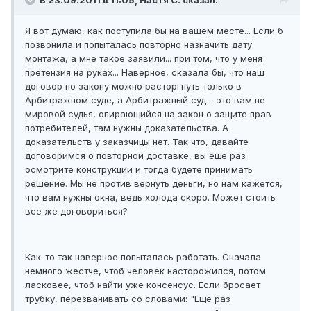
В 23.09.2011 в 11:05, Настя С. сказал:
Я вот думаю, как поступила бы на вашем месте... Если б
позвонила и попыталась повторно назначить дату
монтажа, а мне такое заявили... при том, что у меня
претензия на руках... Наверное, сказала бы, что наш
договор по закону можно расторгнуть только в
Арбитражном суде, а Арбитражный суд - это вам не
мировой судья, опирающийся на закон о защите прав
потребителей, там нужны доказательства. А
доказательств у заказчицы нет. Так что, давайте
договоримся о повторной доставке, вы еще раз
осмотрите конструкции и тогда будете принимать
решение. Мы не против вернуть деньги, но нам кажется,
что вам нужны окна, ведь холода скоро. Может стоить
все же договориться?
Как-то так наверное попыталась работать. Сначала
немного жестче, чтоб человек насторожился, потом
ласковее, чтоб найти уже консенсус. Если бросает
трубку, перезванивать со словами: "Еще раз