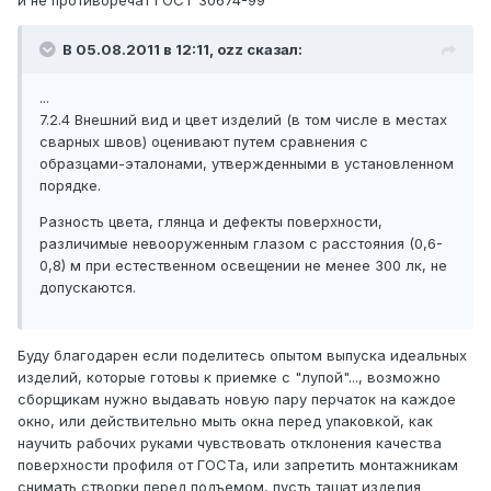
и не противоречат ГОСТ 30674-99
В 05.08.2011 в 12:11, ozz сказал:
...
7.2.4 Внешний вид и цвет изделий (в том числе в местах
сварных швов) оценивают путем сравнения с
образцами-эталонами, утвержденными в установленном
порядке.
Разность цвета, глянца и дефекты поверхности,
различимые невооруженным глазом с расстояния (0,6-
0,8) м при естественном освещении не менее 300 лк, не
допускаются.
Буду благодарен если поделитесь опытом выпуска идеальных
изделий, которые готовы к приемке с "лупой"..., возможно
сборщикам нужно выдавать новую пару перчаток на каждое
окно, или действительно мыть окна перед упаковкой, как
научить рабочих руками чувствовать отклонения качества
поверхности профиля от ГОСТа, или запретить монтажникам
снимать створки перед подъемом, пусть тащат изделия