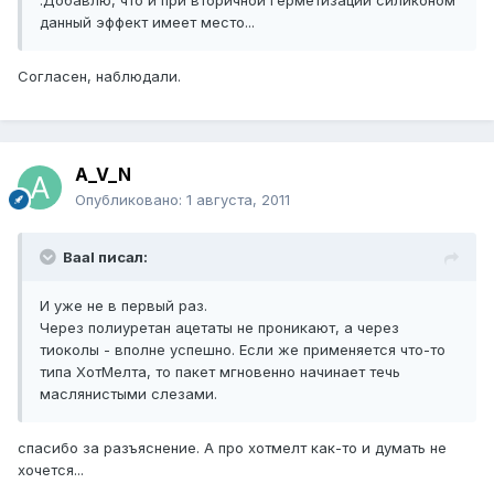
.Добавлю, что и при вторичной герметизации силиконом
данный эффект имеет место...
Согласен, наблюдали.
A_V_N
Опубликовано:
1 августа, 2011
Baal писал:
И уже не в первый раз.
Через полиуретан ацетаты не проникают, а через
тиоколы - вполне успешно. Если же применяется что-то
типа ХотМелта, то пакет мгновенно начинает течь
маслянистыми слезами.
спасибо за разъяснение. А про хотмелт как-то и думать не
хочется...