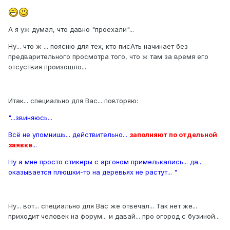
А я уж думал, что давно "проехали"...
Ну... что ж ... поясню для тех, кто писАть начинает без
предварительного просмотра того, что ж там за время его
отсуствия произошло...
Итак... специально для Вас... повторяю:
"...звиняюсь...
Всё не упомнишь... действительно...
заполняют по отдельной
заявке
...
Ну а мне просто стикеры с аргоном примелькались... да...
оказывается плюшки-то на деревьях не растут... "
Ну... вот... специально для Вас же отвечал... Так нет же...
приходит человек на форум... и давай... про огород с бузиной...