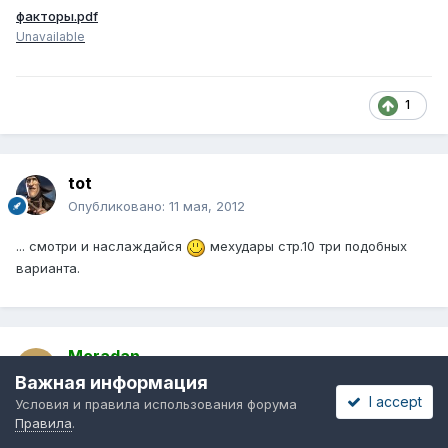
факторы.pdf
Unavailable
1
tot
Опубликовано:
11 мая, 2012
... смотри и наслаждайся
мехудары стр.10 три подобных
варианта.
Moradan
Опубликовано:
11 мая, 2012
Важная информация
I accept
Условия и правила использования форума
Собственно в ролике выложеном в соседней теме
Правила
.
http://forum-okna.ru/index.php?showtopic=26115&st=80