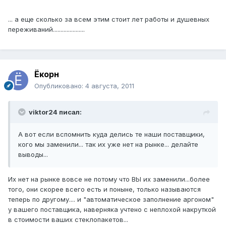
... а еще сколько за всем этим стоит лет работы и душевных
переживаний.....................
Ёкорн
Опубликовано:
4 августа, 2011
viktor24 писал:
А вот если вспомнить куда делись те наши поставщики,
кого мы заменили... так их уже нет на рынке... делайте
выводы...
Их нет на рынке вовсе не потому что ВЫ их заменили...более
того, они скорее всего есть и поныне, только называются
теперь по другому.... и "автоматическое заполнение аргоном"
у вашего поставщика, наверняка учтено с неплохой накруткой
в стоимости ваших стеклопакетов...