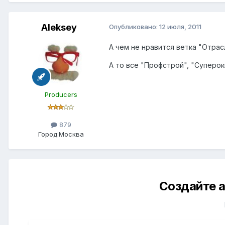
Aleksey
Опубликовано:
12 июля, 2011
А чем не нравится ветка "Отра
А то все "Профстрой", "Суперокн
Producers
879
Город:
Москва
Создайте а