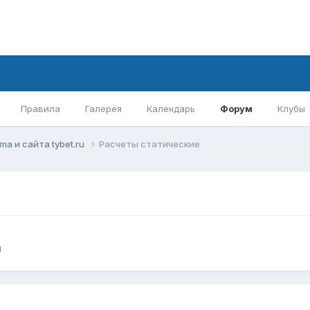
Правила
Галерея
Календарь
Форум
Клубы
mа и сайта tybet.ru
Расчеты статические
u