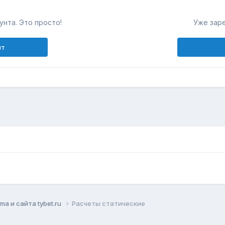
унта. Это просто!
Уже зар
нт
mа и сайта tybet.ru
Расчеты статические