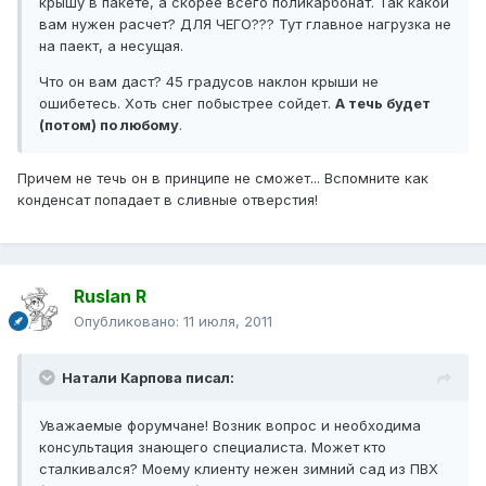
крышу в пакете, а скорее всего поликарбонат. Так какой
вам нужен расчет? ДЛЯ ЧЕГО??? Тут главное нагрузка не
на паект, а несущая.
Что он вам даст? 45 градусов наклон крыши не
ошибетесь. Хоть снег побыстрее сойдет.
А течь будет
(потом) по любому
.
Причем не течь он в принципе не сможет... Вспомните как
конденсат попадает в сливные отверстия!
Ruslan R
Опубликовано:
11 июля, 2011
Натали Карпова писал:
Уважаемые форумчане! Возник вопрос и необходима
консультация знающего специалиста. Может кто
сталкивался? Моему клиенту нежен зимний сад из ПВХ