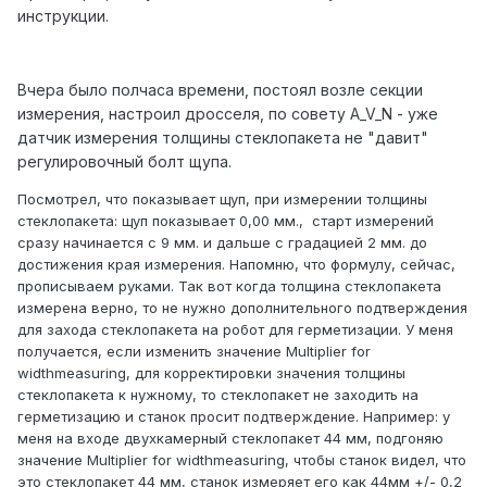
инструкции.
Вчера было полчаса времени, постоял возле секции
измерения, настроил дросселя, по совету A_V_N - уже
датчик измерения толщины стеклопакета не "давит"
регулировочный болт щупа.
Посмотрел, что показывает щуп, при измерении толщины
стеклопакета: щуп показывает 0,00 мм., старт измерений
сразу начинается с 9 мм. и дальше с градацией 2 мм. до
достижения края измерения. Напомню, что формулу, сейчас,
прописываем руками. Так вот когда толщина стеклопакета
измерена верно, то не нужно дополнительного подтверждения
для захода стеклопакета на робот для герметизации. У меня
получается, если изменить значение Multiplier for
widthmeasuring, для корректировки значения толщины
стеклопакета к нужному, то стеклопакет не заходить на
герметизацию и станок просит подтверждение. Например: у
меня на входе двухкамерный стеклопакет 44 мм, подгоняю
значение Multiplier for widthmeasuring, чтобы станок видел, что
это стеклопакет 44 мм, станок измеряет его как 44мм +/- 0,2