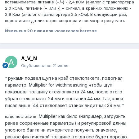
потенциометра: питание (+/-) - 2,4 кОм (аналог с транспортера
2,0 кОм), питание (+ или -) + сигнал, в крайних положениях -
2,9 Ком (аналог с транспортера 2,5 кОм). В следующий раз,
переставлю датчик с тренспортера и посмотрю результат.
Изменено
20 июля
пользователем berezne
A_V_N
Опубликовано:
21 июля
руками подвел щуп на край стеклопакета, подогнал
"
параметр
Multiplier for widthmeasuring чтобы щуп
показывал толщину стеклопакета 24 мм, после этого
убрал стеклопакет 24 мм и поставил 44 мм. Так, как и
писал выше, 44 стеклопакет станок видит как 39 мм.
"
Multiplier как было (например, загрузить
надо поставить
ранее сохраненные параметры) и регулировкой длины
упорного балта ни измерителе получить значение,
равное фактической толщине. тогда все будет хорошо.