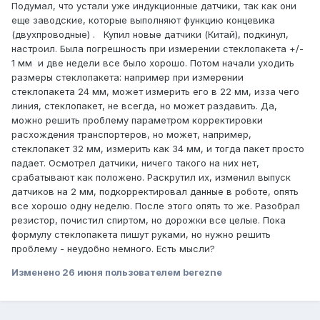
Подумал, что устали уже индукционные датчики, так как они
еще заводские, которые выполняют функцию концевика
(двухпроводные) . Купил новые датчики (Китай), подкинул,
настроил. Была погрешность при измерении стеклопакета +/-
1 мм и две недели все было хорошо. Потом начали уходить
размеры стеклопакета: например при измерении
стеклопакета 24 мм, может измерить его в 22 мм, изза чего
линия, стеклопакет, не всегда, но может раздавить. Да,
можно решить проблему параметром корректировки
расхождения транспортеров, но может, например,
стеклопакет 32 мм, измерить как 34 мм, и тогда пакет просто
падает. Осмотрел датчики, ничего такого на них нет,
срабатывают как положено. Раскрутил их, изменил выпуск
датчиков на 2 мм, подкорректировал данные в роботе, опять
все хорошо одну неделю. После этого опять то же. Разобрал
резистор, почистил спиртом, но дорожки все целые. Пока
формулу стеклопакета пишут руками, но нужно решить
проблему - неудобно немного. Есть мысли?
Изменено
26 июня
пользователем berezne