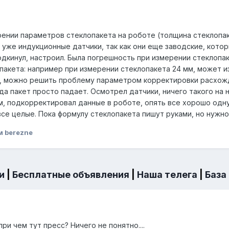
рении параметров стеклопакета на роботе (толщина стеклопаке
и уже индукционные датчики, так как они еще заводские, кот
одкинул, настроил. Была погрешность при измерении стеклопа
акета: например при измерении стеклопакета 24 мм, может изм
а, можно решить проблему параметром корректировки расхож
гда пакет просто падает. Осмотрел датчики, ничего такого на 
м, подкорректировал данные в роботе, опять все хорошо одну
все целые. Пока формулу стеклопакета пишут руками, но нужн
м berezne
и
|
Бесплатные объявления
|
Наша телега
|
База
ри чем тут пресс? Ничего не понятно....