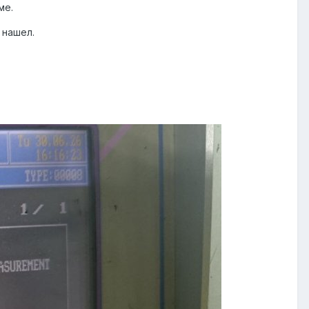
ме.
 нашел.