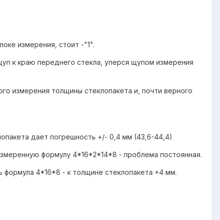
блоке измерения, стоит -"1".
щуп к краю переднего стекла, уперся щупом измерения
ого измерения толщины стеклопакета и, почти верного
пакета дает погрешность +/- 0,4 мм (43,6-44,4)
измеренную формулу 4*16*2*14*8 - проблема постоянная.
ь формула 4*16*8 - к толщине стеклопакета +4 мм.