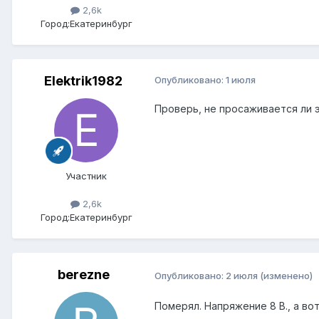
2,6k
Город:
Екатеринбург
Elektrik1982
Опубликовано:
1 июля
Проверь, не просаживается ли 
Участник
2,6k
Город:
Екатеринбург
berezne
Опубликовано:
2 июля
(изменено)
Померял. Напряжение 8 В., а во