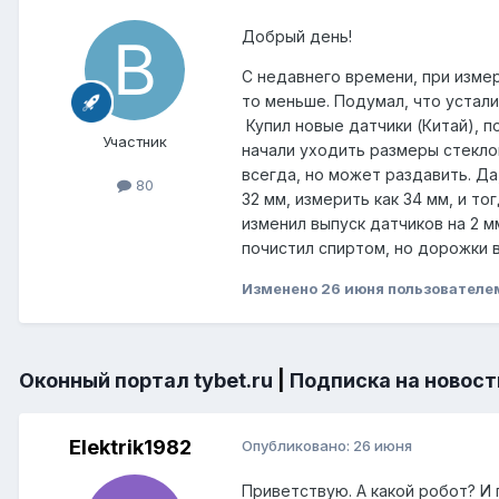
Добрый день!
С недавнего времени, при изме
то меньше. Подумал, что устал
Купил новые датчики (Китай), п
Участник
начали уходить размеры стеклоп
всегда, но может раздавить. Д
80
32 мм, измерить как 34 мм, и то
изменил выпуск датчиков на 2 м
почистил спиртом, но дорожки 
Изменено
26 июня
пользователе
Оконный портал tybet.ru
|
Подписка на новост
Elektrik1982
Опубликовано:
26 июня
Приветствую. А какой робот? И п