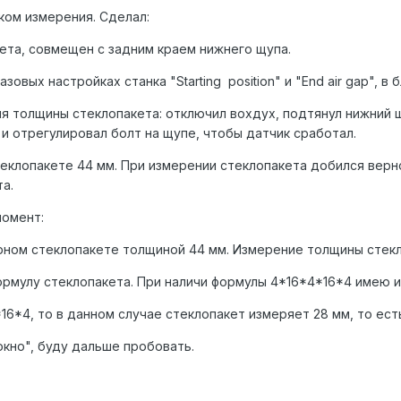
ком измерения. Сделал:
кета, совмещен с задним краем нижнего щупа.
зовых настройках станка "Starting position" и "End air gap", в 
ия толщины стеклопакета: отключил вохдух, подтянул нижний 
и отрегулировал болт на щупе, чтобы датчик сработал.
еклопакете 44 мм. При измерении стеклопакета добился верн
та.
момент:
рном стеклопакете толщиной 44 мм. Измерение толщины стекло
ормулу стеклопакета. При наличи формулы 4*16*4*16*4 имею 
*16*4, то в данном случае стеклопакет измеряет 28 мм, то ест
"окно", буду дальше пробовать.