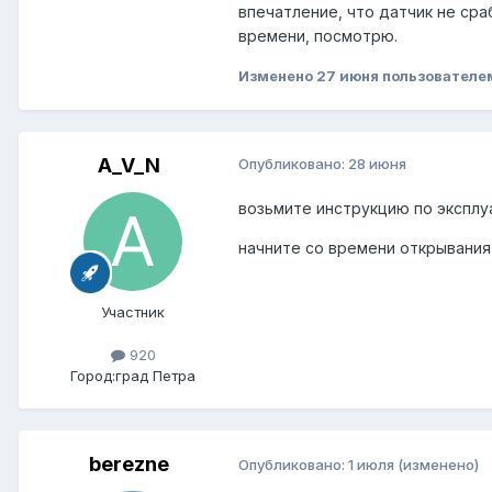
впечатление, что датчик не ср
времени, посмотрю.
Изменено
27 июня
пользователе
A_V_N
Опубликовано:
28 июня
возьмите инструкцию по эксплу
начните со времени открывания
Участник
920
Город:
град Петра
berezne
Опубликовано:
1 июля
(изменено)