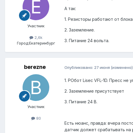
А так:
1. Резисторы работают от блока
Участник
2. Заземление.
2,6k
3. Питание 24 вольта.
Город:
Екатеринбург
berezne
Опубликовано:
27 июня
(изменено)
1. РОбот Lisec VFL-1D. Пресс н
2. Заземление присутствует
3. Питание 24 В.
Участник
80
Есть нюанс, правда: вчера пост
датчик должет срабатывать на р