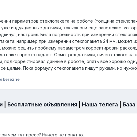
рении параметров стеклопакета на роботе (толщина стеклопаке
и уже индукционные датчики, так как они еще заводские, кот
одкинул, настроил. Была погрешность при измерении стеклопа
акета: например при измерении стеклопакета 24 мм, может изм
а, можно решить проблему параметром корректировки расхож
гда пакет просто падает. Осмотрел датчики, ничего такого на 
м, подкорректировал данные в роботе, опять все хорошо одну
все целые. Пока формулу стеклопакета пишут руками, но нужн
м berezne
и
|
Бесплатные объявления
|
Наша телега
|
База
ри чем тут пресс? Ничего не понятно....