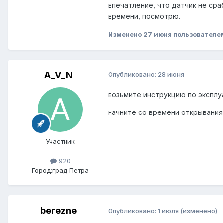
впечатление, что датчик не ср
времени, посмотрю.
Изменено
27 июня
пользователе
A_V_N
Опубликовано:
28 июня
возьмите инструкцию по эксплу
начните со времени открывания
Участник
920
Город:
град Петра
berezne
Опубликовано:
1 июля
(изменено)