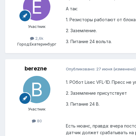
А так:
1. Резисторы работают от блока
Участник
2. Заземление.
2,6k
3. Питание 24 вольта.
Город:
Екатеринбург
berezne
Опубликовано:
27 июня
(изменено)
1. РОбот Lisec VFL-1D. Пресс н
2. Заземление присутствует
3. Питание 24 В.
Участник
80
Есть нюанс, правда: вчера пост
датчик должет срабатывать на р