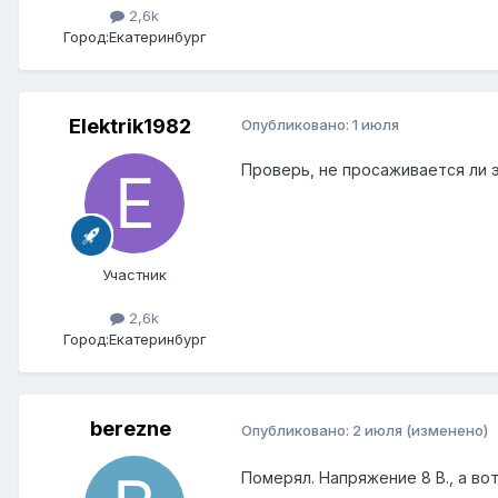
2,6k
Город:
Екатеринбург
Elektrik1982
Опубликовано:
1 июля
Проверь, не просаживается ли 
Участник
2,6k
Город:
Екатеринбург
berezne
Опубликовано:
2 июля
(изменено)
Померял. Напряжение 8 В., а во