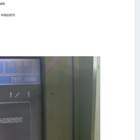
ме.
 нашел.