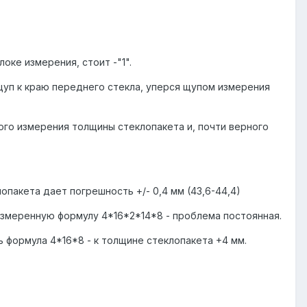
блоке измерения, стоит -"1".
щуп к краю переднего стекла, уперся щупом измерения
ого измерения толщины стеклопакета и, почти верного
пакета дает погрешность +/- 0,4 мм (43,6-44,4)
измеренную формулу 4*16*2*14*8 - проблема постоянная.
ь формула 4*16*8 - к толщине стеклопакета +4 мм.