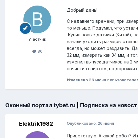
Добрый день!
С недавнего времени, при изме
то меньше. Подумал, что устал
Купил новые датчики (Китай), п
Участник
начали уходить размеры стеклоп
всегда, но может раздавить. Д
80
32 мм, измерить как 34 мм, и то
изменил выпуск датчиков на 2 м
почистил спиртом, но дорожки 
Изменено
26 июня
пользователе
Оконный портал tybet.ru
|
Подписка на новост
Elektrik1982
Опубликовано:
26 июня
Приветствую. А какой робот? И п