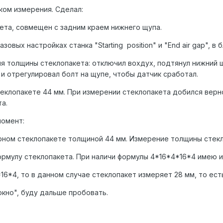
ком измерения. Сделал:
кета, совмещен с задним краем нижнего щупа.
зовых настройках станка "Starting position" и "End air gap", в 
ия толщины стеклопакета: отключил вохдух, подтянул нижний 
и отрегулировал болт на щупе, чтобы датчик сработал.
еклопакете 44 мм. При измерении стеклопакета добился верн
та.
момент:
рном стеклопакете толщиной 44 мм. Измерение толщины стекло
ормулу стеклопакета. При наличи формулы 4*16*4*16*4 имею 
*16*4, то в данном случае стеклопакет измеряет 28 мм, то ест
"окно", буду дальше пробовать.