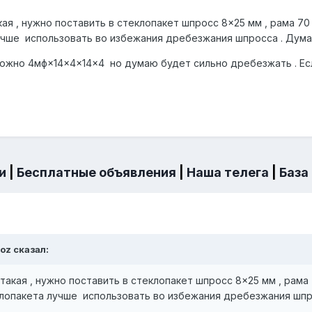
ая , нужно поставить в стеклопакет шпросс 8×25 мм , рама 70 
чше использовать во избежания дребезжания шпросса . Думал
ожно 4мф×14×4×14×4 но думаю будет сильно дребезжать . Если
и
|
Бесплатные объявления
|
Наша телега
|
База
yoz
сказал:
такая , нужно поставить в стеклопакет шпросс 8×25 мм , рама 
лопакета лучше использовать во избежания дребезжания шпро