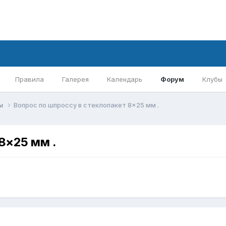
Правила
Галерея
Календарь
Форум
Клубы
ты
Вопрос по шпроссу в стеклопакет 8×25 мм .
8×25 мм .