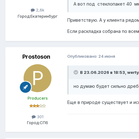
А вот под стеклопакет 40 мм
2,6k
Город:
Екатеринбург
Приветствую. А у клиента рядом
Если раскладка собрана по все
Prostoson
Опубликовано:
24 июня
В 23.06.2026 в 18:53,
wert
но думаю будет сильно дребез
Producers
Еще в природе существует и ис
301
Город:
СПб