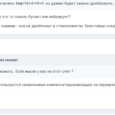
 можно 4мф×14×4×14×4 но думаю будет сильно дребезжать . Е
 что то сильно бухает или вибрирует?
м нормам - она не дребезжит в стеклопакетах. Крестовые сое
yoz
сказал:
жать . Если мысли у вас на этот счёт ?
пользуются силиконовые компенсаторы(накладки) на перекре