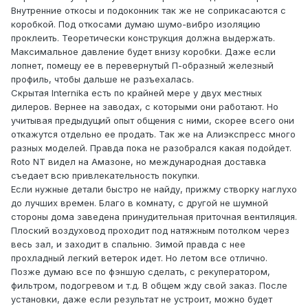
Внутренние откосы и подоконник так же не соприкасаются с
коробкой. Под откосами думаю шумо-вибро изоляцию
проклеить. Теоретически конструкция должна выдержать.
Максимальное давление будет внизу коробки. Даже если
лопнет, помещу ее в перевернутый П-образный железный
профиль, чтобы дальше не разъехалась.
Скрытая Internika есть по крайней мере у двух местных
дилеров. Вернее на заводах, с которыми они работают. Но
учитывая предыдущий опыт общения с ними, скорее всего они
откажутся отдельно ее продать. Так же на Алиэкспресс много
разных моделей. Правда пока не разобрался какая подойдет.
Roto NT видел на Амазоне, но международная доставка
съедает всю привлекательность покупки.
Если нужные детали быстро не найду, прижму створку наглухо
до лучших времен. Благо в комнату, с другой не шумной
стороны дома заведена принудительная приточная вентиляция.
Плоский воздуховод проходит под натяжным потолком через
весь зал, и заходит в спальню. Зимой правда с нее
прохладный легкий ветерок идет. Но летом все отлично.
Позже думаю все по фэншую сделать, с рекуператором,
фильтром, подогревом и т.д. В общем жду свой заказ. После
установки, даже если результат не устроит, можно будет