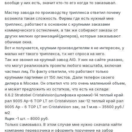
вообще у них есть, значит кто-то его когда то заказывал.
Мастер завода по производству триплекса ответил почему
возникла такая сложность. Фирмы где есть нужный мне
триплекс, работают в основном с крупными заказами
коммерческого остекления, а так же собирают заказы от
других мелких организаций(дилеров), которые заказывают
обычные окна.
Вот и получается, крупным производителям я не интересен, у
малых нет такого триплекса, т.к нет спроса на него.
Так же звонил на крупный завод AIG. У них на сайте указано,
что могут реализовать проекты любого масштаба, включая
частных лиц. По факту ответили, что работают только
крупными партиями от 150 листов. Дали телефон своего
дилера в Москве. Он ответил что это очень маленький объем,
и может предложить из остатков, что есть на складе:
6.6.2 Stratobel Cristalvision(шлифовка кромки)-14 теплый край
рал 9005 Ар-6 TOP LT on Cristalvision зак-12 теплый край рал
9005 Ар - 6 TOP LT on Cristalvision зак, за 1 м.кв – 35600 руб./
м2
Ящик -1 шт. – 8000 руб.
Только самовывоз. В этом случае мне нужно сначала найти
компанию перевозчика и оформить поручение на забор