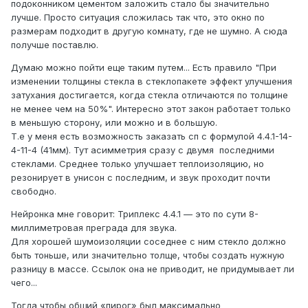
подоконником цементом заложить стало бы значительно
лучше. Просто ситуация сложилась так что, это окно по
размерам подходит в другую комнату, где не шумно. А сюда
получше поставлю.
Думаю можно пойти еще таким путем... Есть правило "При
изменении толщины стекла в стеклопакете эффект улучшения
затухания достигается, когда стекла отличаются по толщине
не менее чем на 50%". Интересно этот закон работает только
в меньшую сторону, или можно и в большую.
Т.е у меня есть возможность заказать сп с формулой 4.4.1-14-
4-11-4 (41мм). Тут асимметрия сразу с двумя последними
стеклами. Среднее только улучшает теплоизоляцию, но
резонирует в унисон с последним, и звук проходит почти
свободно.
Нейронка мне говорит: Триплекс 4.4.1 — это по сути 8-
миллиметровая преграда для звука.
Для хорошей шумоизоляции соседнее с ним стекло должно
быть тоньше, или значительно толще, чтобы создать нужную
разницу в массе. Ссылок она не приводит, не придумывает ли
чего...
Тогда чтобы общий «пирог» был максимально