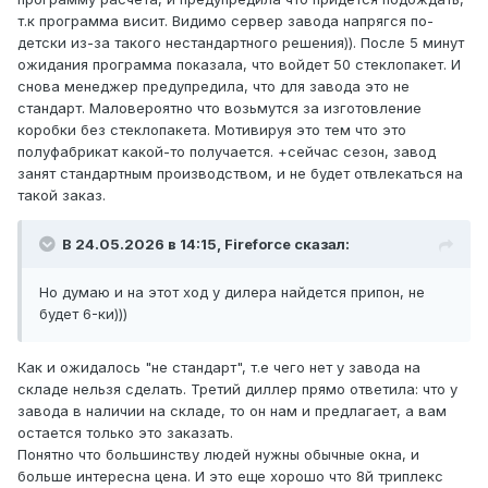
т.к программа висит. Видимо сервер завода напрягся по-
детски из-за такого нестандартного решения)). После 5 минут
ожидания программа показала, что войдет 50 стеклопакет. И
снова менеджер предупредила, что для завода это не
стандарт. Маловероятно что возьмутся за изготовление
коробки без стеклопакета. Мотивируя это тем что это
полуфабрикат какой-то получается. +сейчас сезон, завод
занят стандартным производством, и не будет отвлекаться на
такой заказ.
В 24.05.2026 в 14:15,
Fireforce
сказал:
Но думаю и на этот ход у дилера найдется припон, не
будет 6-ки)))
Как и ожидалось "не стандарт", т.е чего нет у завода на
складе нельзя сделать. Третий диллер прямо ответила: что у
завода в наличии на складе, то он нам и предлагает, а вам
остается только это заказать.
Понятно что большинству людей нужны обычные окна, и
больше интересна цена. И это еще хорошо что 8й триплекс