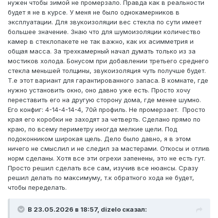
нужен чтобы зимой не промерзало. Правда как в реальности
будет я не в курсе. У меня не было однокамерников в
эксплуатации. Для звукоизоляции вес стекла по сути имеет
большее значение. Знаю что для шумоизоляции количество
камер в стеклопакете не так важно, как их асимметрия и
общая масса. За трехкамерный начал думать только из за
мостиков холода. Бонусом при добавлении третьего среднего
стекла меньшей толщины, звукоизоляция чуть получше будет.
Т.е этот вариант для гарантированного запаса. В комнате, где
нужно установить окно, оно давно уже есть. Просто хочу
переставить его на другую сторону дома, где менее шумно.
Его конфиг: 4-14-4-14-4, 70й профиль. Не промерзает. Просто
края его коробки не заходят за четверть. Сделано прямо по
краю, по всему периметру иногда мелкие щели. Под
подоконником широкая щель. Дело было давно, я в этом
ничего не смыслил и не следил за мастерами. Откосы и отлив
норм сделаны. Хотя все эти огрехи запенены, это не есть гут.
Просто решил сделать все сам, изучив все нюансы. Сразу
решил делать по максимуму, т.к обратного хода не будет,
чтобы переделать.
В 23.05.2026 в 18:57,
dizelo
сказал: