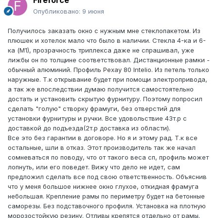
Fireforce
Опубликовано:
9 июня
Получилось заказать окно с нужным мне стеклопакетом. Из
плюшек и хотелок мало что было в наличии. Стекла 4-ка и 6-
ка (М1), прозрачность триплекса даже не спрашивал, уже
лижбы он по толщине соответствовал. Дистанционные рамки -
обычный алюминий. Профиль Рехау 80 Intelio. Из петель только
наружные. Т.к открывание будет при помощи электропривода,
а так же впоследствии думаю получится самостоятельно
достать и установить скрытую фурнитуру. Поэтому попросил
сделать "голую" створку фрамуги, без отверстий для
установки фурнитуры и ручки. Все удовольствие 43т.р с
доставкой до подъезда(2т.р доставка из области).
Все это без гарантии в договоре. Но я и этому рад. Т.к все
остальные, шли в отказ. Этот производитель так же начал
сомневаться по поводу, что от такого веса сп, профиль может
лопнуть, или его поведет. Вижу что дело не идет, сам
предложил сделать все под свою ответственность. Объяснив
что у меня большое нижнее окно глухое, откидная фрамуга
небольшая. Крепление рамы по периметру будет на бетонные
саморезы. Без подставочного профиля. Установка на плотную
морозостойкую резину. Отливы крепятся отдельно от рамы.