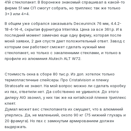
41й стеклопакет. В Воронеже знакомый спрашивал в какой-то
фирме 51 мм СП смогут собрать, но триплекс так же только
3+3 или 4+4.
В общем уже собрался заказывать Deceuninck 76 мм, 4.4.2-
18-4-14-4, скрытая фурнитура Internika. Цена за все 36т.р. И в
последний момент замечаю еще одну фирму, которая после
моей заявки, 2 дня спустя дает положительный ответ. Завод с
которым они работают сможет сделать нужный мне
стеклопакет, но только с закаленными стеклами, и только в
профиле из алюминия Alutech ALT W72.
Стоимость окна в сборе 80 тыс.р. Из доп. хотелок только
термопластичные спейсеры. Про Cristalvision и пленку
Stratosafe не знают. На мой вопрос можно ли сделать коробку
из пвх, ответили нет. Да собственно не удивился. До этого
дилеру AIG звонил, у них так же на китайской пленке триплекс
клеят.
Думал может вес стеклопакета их смущает, что в алюминий
уперлись. Да, не маленький, около 90 кг (75 нижний глухарь и
20 фрамуга). Но пвх с замкнутым армированием должен
выдержать.