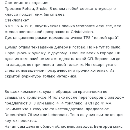
Составил тех задание:
Профиль Rehau, Shuko. В целом любой соответствующего
класса пойдет, лиж бы сп влез.
Стеклопакет:
6.6.2-16-4-12-6, акустическая пленка Stratosafe Acoustic, все
стекла повышенной прозрачности Cristalvision.
Дистанционные рамки термопластичные TPS "теплый край".
Думал отдам техзадание дилеру и готово. Но не тут то было.
Обращаюсь к одному, к другому . Обошел всех в городе. Ни
одна из компаний не может сделать такой СП. Вернее нигде
на заводах нет триплекса такой толщины. Не говоря уже о
стеклах повышенной прозрачности и прочих хотелках. Из
скрытой фурнитуры только Интерника.
Во всех компаниях, куда я обращался практически не
слышали о триплексе. И только после переговоров с заводом
предлагают 3+3 или макс. 4+4 триплекс, и СП до 41 мм.
Понимая что я хочу что-то нестандартное, предлагают
Deceuninck 76 мм или Lebenbau . Типа он у них считается для
крутых проектов.
Начал сам делать обзвон областных заводов. Белгород макс