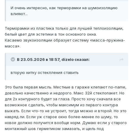
И очень интересно, как терморамки на шумоизоляцию
влияют...
Терморамки из пластика только для лучшей теплоизоляции,
белый цвет для эстетики в тон основного окна.
Касаемо звукоизоляции образует систему «масса-пружина-
масса».
В 23.05.2026 в 18:57,
dizelo
сказал:
вторую нитку остеклления ставить
Это была первая мысль. Местные в гараже клепают no-name,
довольно качественно и недорого. Макс 32й стеклопакет. Но
для 2х контурного будет за глаза. Просто хочу сначала все
возможное сделать, чтобы максимум из первого контура
выжать. Если что-то не устроит, тогда можно и второй. Но это
навряд ли. Если уж старое окно более-менее по шуму, то
новое должно получится вообще норм. Думаю если у старого
монтажный шов герметиком замазать, и щель под