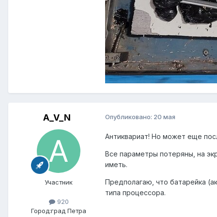
A_V_N
Опубликовано:
20 мая
Антиквариат! Но может еще пос
Все параметры потеряны, на эк
иметь.
Предполагаю, что батарейка (ак
Участник
типа процессора.
920
Город:
град Петра