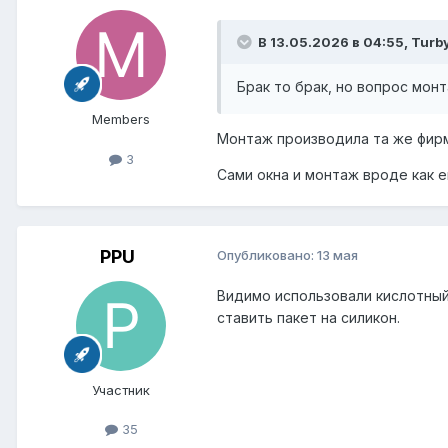
В 13.05.2026 в 04:55,
Turb
Брак то брак, но вопрос мон
Members
Монтаж производила та же фирма
3
Сами окна и монтаж вроде как 
PPU
Опубликовано:
13 мая
Видимо использовали кислотный
ставить пакет на силикон.
Участник
35