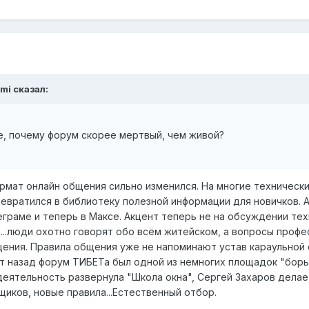
mi
сказал:
се, почему форум скорее мертвый, чем живой?
ормат онлайн общения сильно изменился. На многие техническ
ревратился в библиотеку полезной информации для новичков. 
еграме и теперь в Максе. Акцент теперь не на обсуждении те
т....люди охотно говорят обо всём житейском, а вопросы про
ения. Правила общения уже не напоминают устав караульной с
лет назад форум ТИБЕТа был одной из немногих площадок "борь
деятельность развернула "Школа окна", Сергей Захаров делает
иков, новые правила...Естественный отбор.