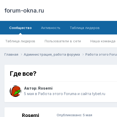
forum-okna.ru
Сообщество
Активность
Таблица лидеров
Таблица лидеров
Пользователи в сети
Наша команда
Главная
Администрация, работа форума
Работа этого Foru
Где все?
Автор:
Rosemi
5 мая
в
Работа этого Forumа и сайта tybet.ru
Rosemi
Опубликовано:
5 мая