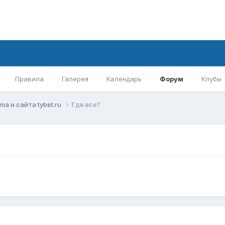
Правила
Галерея
Календарь
Форум
Клубы
mа и сайта tybet.ru
Где все?