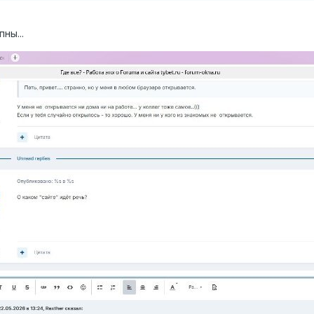
ны...