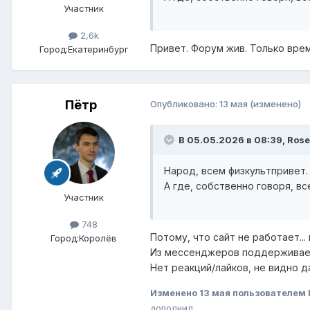
Участник
2,6k
Привет. Форум жив. Только вре
Город:
Екатеринбург
Пётр
Опубликовано:
13 мая
(изменено)
В 05.05.2026 в 08:39,
Rose
Народ, всем физкультпривет.
А где, собственно говоря, в
Участник
748
Потому, что сайт не работает...
Город:
Королёв
Из мессенджеров поддерживает
Нет реакций/лайков, не видно да
Изменено
13 мая
пользователем 
дополнил