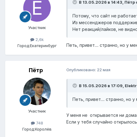
В 13.05.2026 в 14:43,
Пётр
Потому, что сайт не работает
Из мессенджеров поддержив
Участник
Нет реакций/лайков, не видно
2,6k
Петь, привет.... странно, но у 
Город:
Екатеринбург
Пётр
Опубликовано:
22 мая
В 15.05.2026 в 17:09,
Elekt
Петь, привет.... странно, но
Участник
У меня не открывается ни дома н
Если у тебя случайно открылось
748
Город:
Королёв