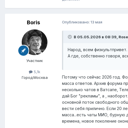
Boris
Опубликовано:
13 мая
В 05.05.2026 в 08:39,
Rose
Народ, всем физкультпривет.
А где, собственно говоря, в
Участник
5,1k
Потому что сейчас 2026 год. Ф
Город:
Москва
масса ответов. Архив форума п
несколько чатов в Ватсапе, Тел
дай Бог "рекламы", а , наоборо
основной поток свободного общ
вести себя прилично. Если 20 
масса...есть чаты МИО, бурную 
времена, новое поколение оконщ