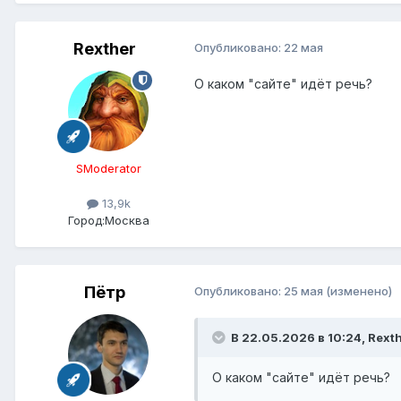
Rexther
Опубликовано:
22 мая
О каком "сайте" идёт речь?
SModerator
13,9k
Город:
Москва
Пётр
Опубликовано:
25 мая
(изменено)
В 22.05.2026 в 10:24,
Rext
О каком "сайте" идёт речь?