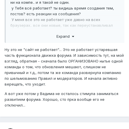
ни на компе.. и я такой не один.
у Тебя всё работает? ты видишь время создания тем,
постов? есть реакции на сообщения?
У меня все это не работает уже давно на всех
браузерах.. все они новые, так как переустанавливал
систему.
Expand
Телефоны пришлось менять, так как один утопил, второй
разбил но сейчас уже третий аппарат и нигде форум не
работает(((
Ну это не "сайт не работает"... Это не работает устаревшая
часть функционала движка форума. И зависимость тут, на мой
Может это только у меня не работает...но думаю, что
взгляд, обратная - сначала было ОРГАНИЗОВАНО нытье одной
пользователей стало меньше именно по этому причине,
команды о том, что обновления мешают, слишком не
что люди зашли, увидели, что не работает сайт и ушли.
привычный и т.д., потом та же команда развернула компанию
Пока, что всё на это указывает.
по шельмованию Правил и модераторов. И начала активно
верещать, что уходит.
А вот уже потом у Вадима не осталось стимула заниматься
развитием форума. Хорошо, сто прка вообще его не
отключил...