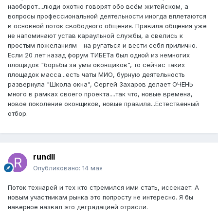
наоборот....люди охотно говорят обо всём житейском, а
вопросы профессиональной деятельности иногда вплетаются
в основной поток свободного общения. Правила общения уже
не напоминают устав караульной службы, а свелись к
простым пожеланиям - на ругаться и вести себя прилично.
Если 20 лет назад форум ТИБЕТа был одной из немногих
площадок "борьбы за умы оконщиков", то сейчас таких
площадок масса...есть чаты МИО, бурную деятельность
развернула "Школа окна", Сергей Захаров делает ОЧЕНЬ
много в рамках своего проекта....так что, новые времена,
новое поколение оконщиков, новые правила...Естественный
отбор.
rundll
Опубликовано:
14 мая
Поток технарей и тех кто стремился ими стать, иссекает. А
новым участникам рынка это попросту не интересно. Я бы
наверное назвал это деградацией отрасли.