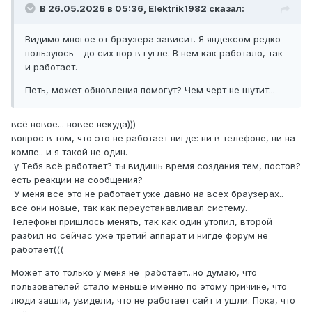
В 26.05.2026 в 05:36,
Elektrik1982
сказал:
Видимо многое от браузера зависит. Я яндексом редко
пользуюсь - до сих пор в гугле. В нем как работало, так
и работает.
Петь, может обновления помогут? Чем черт не шутит...
всё новое... новее некуда)))
вопрос в том, что это не работает нигде: ни в телефоне, ни на
компе.. и я такой не один.
у Тебя всё работает? ты видишь время создания тем, постов?
есть реакции на сообщения?
У меня все это не работает уже давно на всех браузерах..
все они новые, так как переустанавливал систему.
Телефоны пришлось менять, так как один утопил, второй
разбил но сейчас уже третий аппарат и нигде форум не
работает(((
Может это только у меня не работает...но думаю, что
пользователей стало меньше именно по этому причине, что
люди зашли, увидели, что не работает сайт и ушли. Пока, что