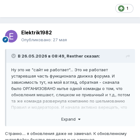
1
Elektrik1982
Опубликовано:
27 мая
В 26.05.2026 в 08:49,
Rexther
сказал:
Ну это не "сайт не работает"... Это не работает
устаревшая часть функционала движка форума. И
зависимость тут, на мой взгляд, обратная - сначала
было ОРГАНИЗОВАНО нытье одной команды о том, что
обновления мешают, слишком не привычный и т.д., потом
та же команда развернула компанию по шельмованию
Правил и модераторов. И начала активно верещать, что
уходит.
Expand
А вот уже потом у Вадима не осталось стимула
заниматься развитием форума. Хорошо, сто прка
Странно.... я обновления даже не замечал. К обновленному
вообще его не отключил...
интерфейсу быстро привыкал и не замечал.