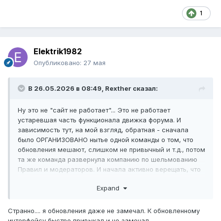
1
Elektrik1982
Опубликовано:
27 мая
В 26.05.2026 в 08:49,
Rexther
сказал:
Ну это не "сайт не работает"... Это не работает
устаревшая часть функционала движка форума. И
зависимость тут, на мой взгляд, обратная - сначала
было ОРГАНИЗОВАНО нытье одной команды о том, что
обновления мешают, слишком не привычный и т.д., потом
та же команда развернула компанию по шельмованию
Правил и модераторов. И начала активно верещать, что
уходит.
Expand
А вот уже потом у Вадима не осталось стимула
заниматься развитием форума. Хорошо, сто прка
Странно.... я обновления даже не замечал. К обновленному
вообще его не отключил...
интерфейсу быстро привыкал и не замечал.