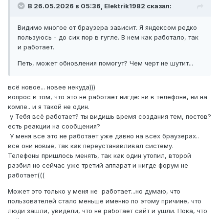
В 26.05.2026 в 05:36,
Elektrik1982
сказал:
Видимо многое от браузера зависит. Я яндексом редко
пользуюсь - до сих пор в гугле. В нем как работало, так
и работает.
Петь, может обновления помогут? Чем черт не шутит...
всё новое... новее некуда)))
вопрос в том, что это не работает нигде: ни в телефоне, ни на
компе.. и я такой не один.
у Тебя всё работает? ты видишь время создания тем, постов?
есть реакции на сообщения?
У меня все это не работает уже давно на всех браузерах..
все они новые, так как переустанавливал систему.
Телефоны пришлось менять, так как один утопил, второй
разбил но сейчас уже третий аппарат и нигде форум не
работает(((
Может это только у меня не работает...но думаю, что
пользователей стало меньше именно по этому причине, что
люди зашли, увидели, что не работает сайт и ушли. Пока, что