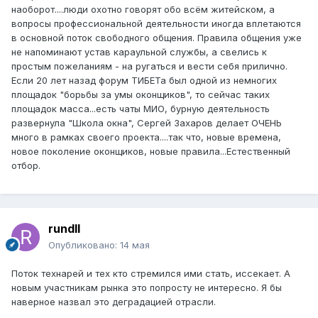
наоборот....люди охотно говорят обо всём житейском, а
вопросы профессиональной деятельности иногда вплетаются
в основной поток свободного общения. Правила общения уже
не напоминают устав караульной службы, а свелись к
простым пожеланиям - на ругаться и вести себя прилично.
Если 20 лет назад форум ТИБЕТа был одной из немногих
площадок "борьбы за умы оконщиков", то сейчас таких
площадок масса...есть чаты МИО, бурную деятельность
развернула "Школа окна", Сергей Захаров делает ОЧЕНЬ
много в рамках своего проекта....так что, новые времена,
новое поколение оконщиков, новые правила...Естественный
отбор.
rundll
Опубликовано:
14 мая
Поток технарей и тех кто стремился ими стать, иссекает. А
новым участникам рынка это попросту не интересно. Я бы
наверное назвал это деградацией отрасли.