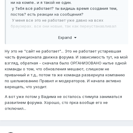
ни на компе.. и я такой не один.
у Тебя всё работает? ты видишь время создания тем,
постов? есть реакции на сообщения?
У меня все это не работает уже давно на всех
браузерах.. все они новые, так как переустанавливал
систему.
Expand
Телефоны пришлось менять, так как один утопил, второй
разбил но сейчас уже третий аппарат и нигде форум не
работает(((
Ну это не "сайт не работает"... Это не работает устаревшая
часть функционала движка форума. И зависимость тут, на мой
Может это только у меня не работает...но думаю, что
взгляд, обратная - сначала было ОРГАНИЗОВАНО нытье одной
пользователей стало меньше именно по этому причине,
команды о том, что обновления мешают, слишком не
что люди зашли, увидели, что не работает сайт и ушли.
привычный и т.д., потом та же команда развернула компанию
Пока, что всё на это указывает.
по шельмованию Правил и модераторов. И начала активно
верещать, что уходит.
А вот уже потом у Вадима не осталось стимула заниматься
развитием форума. Хорошо, сто прка вообще его не
отключил...