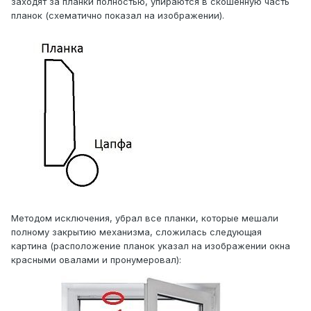
заходят за планки полностью, упираются в скошенную часть
планок (схематично показал на изображении).
Методом исключения, убрал все планки, которые мешали
полному закрытию механизма, сложилась следующая
картина (расположение планок указал на изображении окна
красными овалами и пронумеровал):