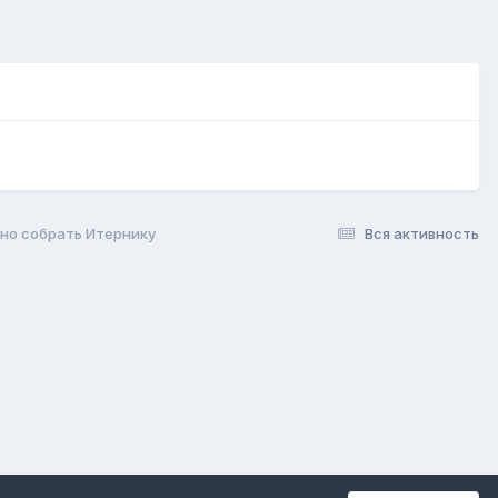
но собрать Итернику
Вся активность