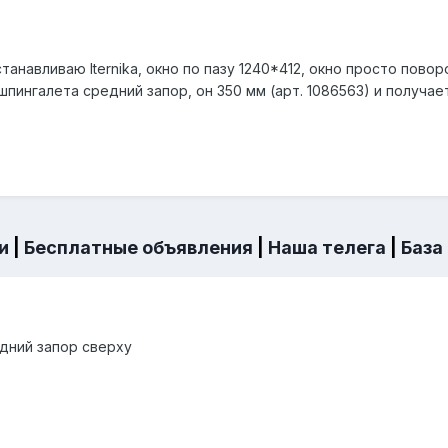
танавливаю Iternika, окно по пазу 1240*412, окно просто пово
шпингалета средний запор, он 350 мм (арт. 1086563) и получа
и
|
Бесплатные объявления
|
Наша телега
|
База
едний запор сверху