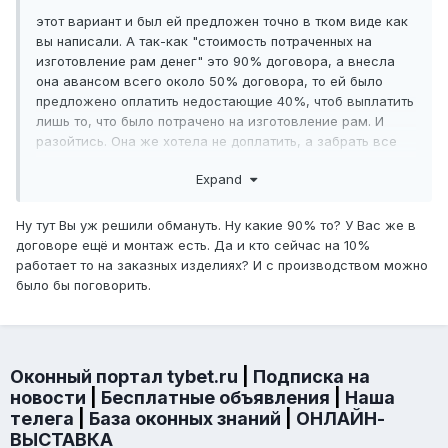
этот вариант и был ей предложен точно в тком виде как
вы написали. А так-как "стоимость потраченных на
изготовление рам денег" это 90% договора, а внесла
она авансом всего около 50% договора, то ей было
предложено оплатить недостающие 40%, чтоб выплатить
лишь то, что было потрачено на изготовление рам. И
разойтись. Она же хотела не доплатить, а забрать все
что оплатила авансом.
Expand
Ну тут Вы уж решили обмануть. Ну какие 90% то? У Вас же в
договоре ещё и монтаж есть. Да и кто сейчас на 10%
работает то на заказных изделиях? И с производством можно
было бы поговорить.
Оконный портал tybet.ru
|
Подписка на
новости
|
Бесплатные объявления
|
Наша
телега
|
База оконных знаний
|
ОНЛАЙН-
ВЫСТАВКА