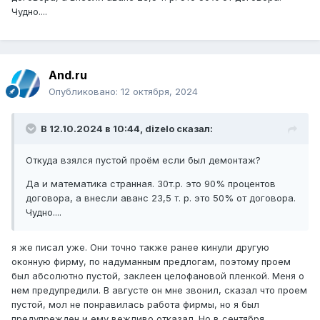
Чудно....
And.ru
Опубликовано:
12 октября, 2024
В 12.10.2024 в 10:44,
dizelo
сказал:
Откуда взялся пустой проём если был демонтаж?
Да и математика странная. 30т.р. это 90% процентов
договора, а внесли аванс 23,5 т. р. это 50% от договора.
Чудно....
я же писал уже. Они точно также ранее кинули другую
оконную фирму, по надуманным предлогам, поэтому проем
был абсолютно пустой, заклеен целофановой пленкой. Меня о
нем предупредили. В августе он мне звонил, сказал что проем
пустой, мол не понравилась работа фирмы, но я был
предупрежден и ему вежливо отказал. Но в сентября