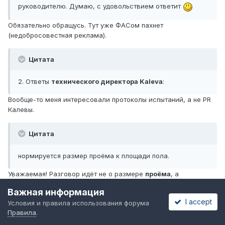
руководителю. Думаю, с удовольствием ответит
Обязательно обращусь. Тут уже ФАСом пахнет
(недобросовестная реклама).
Цитата
2. Ответы
технического директора Kaleva
:
Вообще-то меня интересовали протоколы испытаний, а не PR
Калевы.
Цитата
нормируется размер проёма к площади пола.
Уважаемая! Разговор идёт не о размере
проёма
, а
светопрозрачной части
, и не надо припутывать к КЕО
Важная информация
инсоляцию.
I accept
Условия и правила использования форума
Цитата
Правила
.