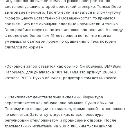
вот, абсолютно ВСЕ системы на рынке проигрывают по
светопропусканию старой советской столярке. Только Deco
выигрывает немного. Так что если и вязаться к упомянутому
"Коэффициенту Естественной Освещённости", то придётся
признать, что все оконщики злостные нарушители и только
Deco реабилитирует пластиковое окно как таковое. А народу
в последние более чем 15 лет лепили нечто, что всегда
уменьшало световой проём по сравнению с тем, который
считался по нормам.
-Основной запор ставится как обычно. Он обычный, DM=8мм.
Например, для диапазона 1101-1401 мм это артикул 260140,
каталог ROTO. Ручка обычная, редуктора там нет никакого.
- Стеклопакет действительно вклееный. Фурнитура
переставляется как обычно, она обычная. Ручка обычная.
Поэтому все операции стандартны, кроме одной - стеклопакет
не меняется. Зато отсутствует как класс процедура
регулировки стеклопакетом и провисание створки. После
трёхмесячных испытаний на 200 с лишним тысяч циклов