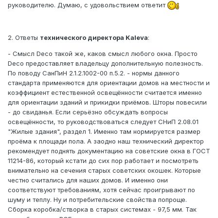
руководителю. Думаю, с удовольствием ответит
2. Ответы
технического директора Kaleva
:
- Смысл Deco такой же, каков смысл любого окна. Просто
Deco предоставляет владельцу дополнительную полезность.
По поводу СанПиН 2.1.2.1002-00 п.5.2. - нормы данного
стандарта применяются для ориентации домов на местности и
коэффициент естественной освещённости считается именно
для ориентации зданий и прикидки приёмов. Шторы повесили
- до свиданья. Если серьёзно обсуждать вопросы
освещённости, то руководствоваться следует СНиП 2.08.01
"Жилые здания", раздел 1. Именно там нормируется размер
проёма к площади пола. А заодно наш технический директор
рекомендует поднять документацию на советские окна в ГОСТ
11214-86, который кстати до сих пор работает и посмотреть
внимательно на сечения старых советских окошек. Которые
честно считались для наших домов. И именно они
соответствуют требованиям, хотя сейчас проигрывают по
шуму и теплу. Ну и потребительские свойства попроще.
Сборка коробка/створка в старых системах - 97,5 мм. Так