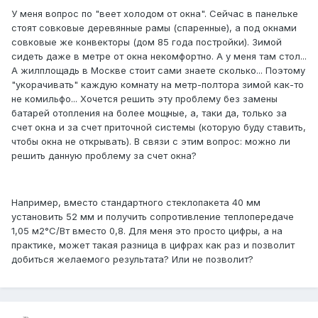
У меня вопрос по "веет холодом от окна". Сейчас в панельке
стоят совковые деревянные рамы (спаренные), а под окнами
совковые же конвекторы (дом 85 года постройки). Зимой
сидеть даже в метре от окна некомфортно. А у меня там стол...
А жилплощадь в Москве стоит сами знаете сколько... Поэтому
"укорачивать" каждую комнату на метр-полтора зимой как-то
не комильфо... Хочется решить эту проблему без замены
батарей отопления на более мощные, а, таки да, только за
счет окна и за счет приточной системы (которую буду ставить,
чтобы окна не открывать). В связи с этим вопрос: можно ли
решить данную проблему за счет окна?
Например, вместо стандартного стеклопакета 40 мм
установить 52 мм и получить сопротивление теплопередаче
1,05 м2°C/Вт вместо 0,8. Для меня это просто цифры, а на
практике, может такая разница в цифрах как раз и позволит
добиться желаемого результата? Или не позволит?