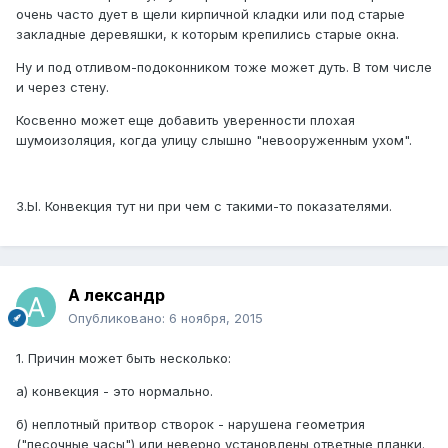
очень часто дует в щели кирпичной кладки или под старые
закладные деревяшки, к которым крепились старые окна.
Ну и под отливом-подоконником тоже может дуть. В том числе
и через стену.
Косвенно может еще добавить уверенности плохая
шумоизоляция, когда улицу слышно "невооруженным ухом".
З.Ы. Конвекция тут ни при чем с такими-то показателями.
А лександр
Опубликовано:
6 ноября, 2015
1. Причин может быть несколько:
а) конвекция - это нормально.
б) неплотный притвор створок - нарушена геометрия
("песочные часы") или неверно установлены ответные планки.