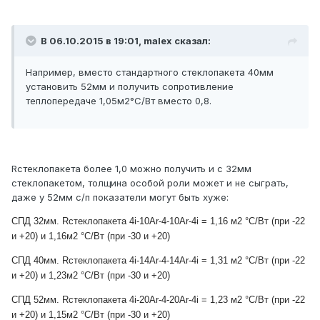
В 06.10.2015 в 19:01, malex сказал:
Например, вместо стандартного стеклопакета 40мм
установить 52мм и получить сопротивление
теплопередаче 1,05м2°C/Вт вместо 0,8.
Rстеклопакета более 1,0 можно получить и с 32мм
стеклопакетом, толщина особой роли может и не сыграть,
даже у 52мм с/п показатели могут быть хуже:
СПД 32мм. Rстеклопакета 4i-10Ar-4-10Ar-4i = 1
,16 м2 °С/Вт
(при -22
и +20) и 1,16
м2 °С/Вт
(при -30 и +20)
СПД 40мм. Rстеклопакета 4i-14Ar-4-14Ar-4i = 1
,31 м2 °С/Вт
(при -22
и +20) и 1,23
м2 °С/Вт
(при -30 и +20)
СПД 52мм. Rстеклопакета 4i-20Ar-4-20Ar-4i = 1
,23 м2 °С/Вт (при -22
и +20) и 1,15
м2 °С/Вт
(при -30 и +20)