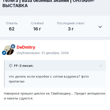
телега
|
База оконных знаний
|
ОНЛАЙН-
ВЫСТАВКА
Ответы
Created
Последний ответ
62
16 г
3 г
DeDmitry
Опубликовано:
21 декабря, 2009
FF-2 писал:
что делать если коробки с ситом вздулись? фото
прилагаю
Наверное пришел циклон на Тамбовщину.... Придет антициклон
и пакеты сдуются.