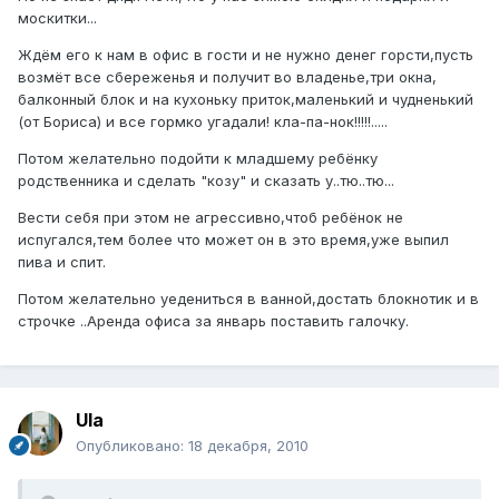
москитки...
Ждём его к нам в офис в гости и не нужно денег горсти,пусть
возмёт все сбереженья и получит во владенье,три окна,
балконный блок и на кухоньку приток,маленький и чудненький
(от Бориса) и все гормко угадали! кла-па-нок!!!!!.....
Потом желательно подойти к младшему ребёнку
родственника и сделать "козу" и сказать у..тю..тю...
Вести себя при этом не агрессивно,чтоб ребёнок не
испугался,тем более что может он в это время,уже выпил
пива и спит.
Потом желательно уедениться в ванной,достать блокнотик и в
строчке ..Аренда офиса за январь поставить галочку.
Ula
Опубликовано:
18 декабря, 2010