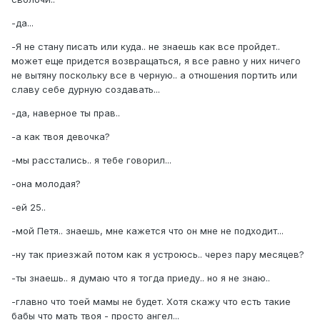
-да...
-Я не стану писать или куда.. не знаешь как все пройдет..
может еще придется возвращаться, я все равно у них ничего
не вытяну поскольку все в черную.. а отношения портить или
славу себе дурную создавать...
-да, наверное ты прав..
-а как твоя девочка?
-мы расстались.. я тебе говорил...
-она молодая?
-ей 25..
-мой Петя.. знаешь, мне кажется что он мне не подходит...
-ну так приезжай потом как я устроюсь.. через пару месяцев?
-ты знаешь.. я думаю что я тогда приеду.. но я не знаю..
-главно что тоей мамы не будет. Хотя скажу что есть такие
бабы что мать твоя - просто ангел...