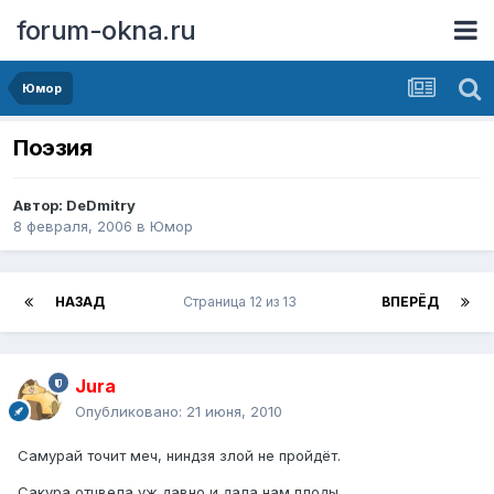
forum-okna.ru
Юмор
Поэзия
Автор:
DeDmitry
8 февраля, 2006
в
Юмор
НАЗАД
Страница 12 из 13
ВПЕРЁД
Jura
Опубликовано:
21 июня, 2010
Самурай точит меч, ниндзя злой не пройдёт.
Сакура отцвела уж давно и дала нам плоды.