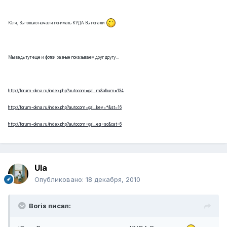
Юля, Вы только начали понимать КУДА Вы попали
Мы ведь тут еще и фотки разные показываем друг другу...
http://forum-okna.ru/index.php?autocom=gal...m&album=134
http://forum-okna.ru/index.php?autocom=gal...key=*&st=16
http://forum-okna.ru/index.php?autocom=gal...eq=sc&cat=6
Ula
Опубликовано:
18 декабря, 2010
Boris писал: