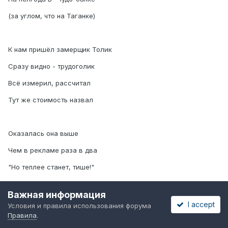
(за углом, что на Таганке)
К нам пришёл замерщик Толик
Сразу видно - трудоголик
Всё измерил, рассчитал
Тут же стоимость назвал
Оказалась она выше
Чем в рекламе раза в два
"Но теплее станет, тише!"
Произнёс он нам слова
Важная информация
I accept
Условия и правила использования форума
Правила
.
Заключили договор