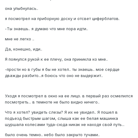
она улыбнулась..
я посмотрел на приборную доску и отсвет циферблатов.
-Ты знаешь.. я думаю что мне пора идти..
мне не легко ..
Да, конешно, иди..
Я поянулся рукой к ее плечу, она приникла ко мне..
-прости но в губы я бы не хотел.. ты знаешь.. мое сердце
дважды разбито...я боюсь что оно не выдержит..
Уходя я посмотрел в окно на ее лицо. в первый раз осмелился
посмотреть... в темноте не было видно ничего..
Что я хотел? увидеть слезы? Я их не увидел.. Я пошел в
подъезд быстрым шагом, слыша как ее белая машинка
шуршала колесами туда-сюда никак не находя свой путь...
было очень темно.. небо было закрыто тучами..