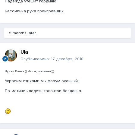
Надежда утешит гордыню.
Бессильна рука проигравших.
5 months later...
Ula
Опубликовано:
17 декабря, 2010
Ну и ну. Попала..)) Из огня, да в полымя)))
Украсим стихами мы форум оконный,
По-истине кладезь талантов бездонна.