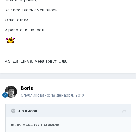
Как все здесь смешалось..
Окна, стихи,
и работа, и шалость.
P.S. Да, Дима, меня зовут Юля.
Boris
Опубликовано:
18 декабря, 2010
Ula писал:
Ну и ну. Попала..)) Из огня, да в полымя)))