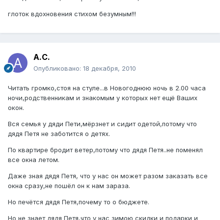
глоток вдохновения стихом безумным!!!
А.С.
Опубликовано:
18 декабря, 2010
Читать громко,стоя на стуле...в Новогоднюю ночь в 2.00 часа
ночи,родственникам и знакомым у которых нет ещё Ваших
окон.
Вся семья у дяди Пети,мёрзнет и сидит одетой,потому что
дядя Петя не заботится о детях.
По квартире бродит ветер,потому что дядя Петя..не поменял
все окна летом.
Даже зная дядя Петя, что у нас он может разом заказать все
окна сразу,не пошёл он к нам зараза.
Но печётся дядя Петя,почему то о бюджете.
Но не знает дядя Петя,что у нас зимою скидки и подарки и