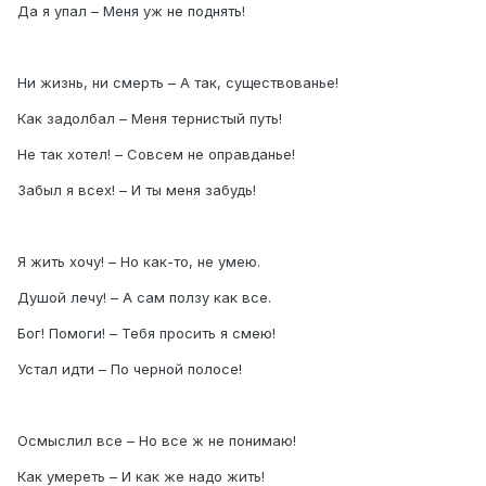
Да я упал – Меня уж не поднять!
Ни жизнь, ни смерть – А так, существованье!
Как задолбал – Меня тернистый путь!
Не так хотел! – Совсем не оправданье!
Забыл я всех! – И ты меня забудь!
Я жить хочу! – Но как-то, не умею.
Душой лечу! – А сам ползу как все.
Бог! Помоги! – Тебя просить я смею!
Устал идти – По черной полосе!
Осмыслил все – Но все ж не понимаю!
Как умереть – И как же надо жить!