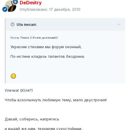
DeDmitry
Опубликовано:
17 декабря, 2010
Ula писал:
Ну и ну. Попала..)) Из огня, да в полымя)))
Украсим стихами мы форум оконный,
По-истине кладезь талантов бездонна.
Улечка! (Юля?)
Чтобы всколыхнуть любимую тему, мало двустрочия!
Давай, соберись, напрягись
и выдай же нам, технарям сухостойным,