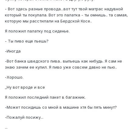
- Вот здесь разные провода...вот тут твой матрас надувной
который ты покупала. Вот это палатка - ты омнишь.. та самая,
которую мы расстилали на Бердской Косе..
Я положил палатку под сиденье.
- Ты пиво еще пьешь?
-Иногда
-Вот банка шведского пива.. выпьешь как нибудь. Я сам не
знаю зачем ее купил. Я пиво уже совсем давно не пью..
-Хорошо.
_Ну вот вроде и все
Я положил последний пакет в багажник.
-Может посидишь со мной в машине хтя бы пять минут?
-Пожалуй посижу...
...