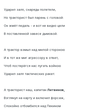
Ударил залп, снаряды полетели,
Но тракторист был парень с головой:
Он жмёт педаль - и вот не видно цели
В поставленной завесе дымовой.
А трактор взмыл над милой стороною
И в тот же миг агрессору в ответ,
Чтоб постерёгся нас пугать войною
Ударил залп тактических ракет.
А тракторист наш, капитан
Литвинов,
Взглянул на карту и включил форсаж,
Спокойно отбомбился над Пекином