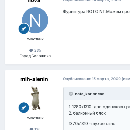
nova
Фурнитура ROTO NT.Можем прост
Участник
235
Город:
Балашиха
mih-alenin
Опубликовано:
15 марта, 2009
(из
nata_kar писал:
1. 1280х1310, две одинаковы 
2. балконный блок:
Участник
1370х1310 -глухое окно
136