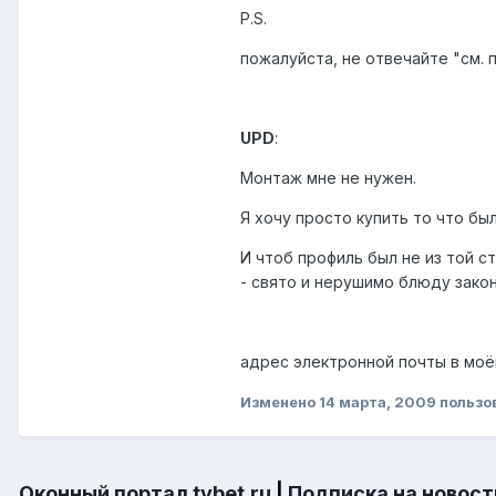
P.S.
пожалуйста, не отвечайте "см. п
UPD
:
Монтаж мне не нужен.
Я хочу просто купить то что бы
И чтоб профиль был не из той с
- свято и нерушимо блюду зак
адрес электронной почты в моё
Изменено
14 марта, 2009
пользо
Оконный портал tybet.ru
|
Подписка на новост