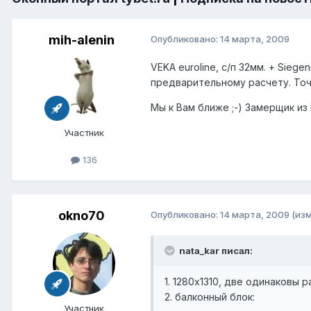
mih-alenin
Опубликовано:
14 марта, 2009
VEKA euroline, с/п 32мм. + Sieg
предварительному расчету. Точ
Мы к Вам ближе ;-) Замерщик из
Участник
136
okno70
Опубликовано:
14 марта, 2009
(из
nata_kar писал:
1. 1280х1310, две одинаковы 
2. балконный блок:
Участник