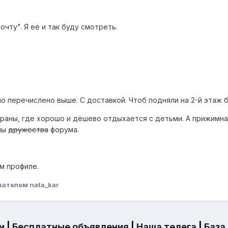
очту". Я её и так буду смотреть.
ло перечислено выше. С доставкой. Чтоб подняли на 2-й этаж б
траны, где хорошо и дёшево отдыхается с детьми. А прижимная
оны
дружества
форума.
м профиле.
вателем nata_kar
и
|
Бесплатные объявления
|
Наша телега
|
База