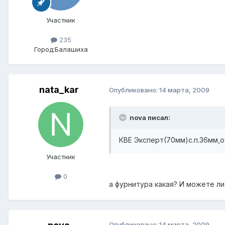
Участник
235
Город:
Балашиха
nata_kar
Опубликовано:
14 марта, 2009
nova писал:
КВЕ Эксперт(70мм)с.п.36мм,
Участник
0
а фурнитура какая? И можете ли
Опубликовано:
14 марта, 2009