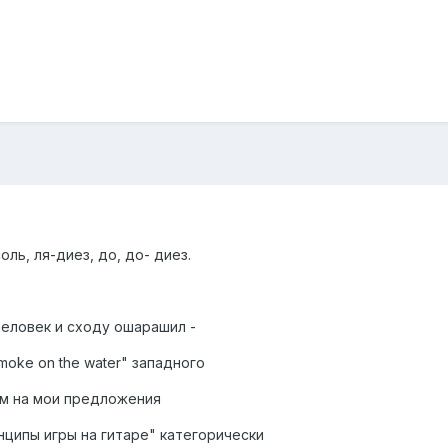
ль, ля-диез, до, до- диез.
человек и сходу ошарашил -
moke on the water" западного
ем на мои предложения
нципы игры на гитаре" категорически