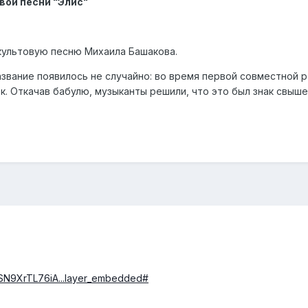
вой песни "Элис"
культовую песню Михаила Башакова.
азвание появилось не случайно: во время первой совместной р
. Откачав бабулю, музыканты решили, что это был знак свыше,
SN9XrTL76iA...layer_embedded#