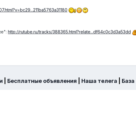
807.html?v=bc29...211ba5763a31180
ке":
http://rutube.ru/tracks/388365.html?relate...df64c0c3d3a53dd
и
|
Бесплатные объявления
|
Наша телега
|
База