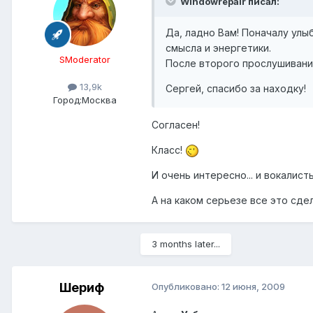
Windowrepair писал:
Да, ладно Вам! Поначалу улыб
смысла и энергетики.
SModerator
После второго прослушивания
13,9k
Сергей, спасибо за находку!
Город:
Москва
Согласен!
Класс!
И очень интересно... и вокалисты
А на каком серьезе все это сдела
3 months later...
Шериф
Опубликовано:
12 июня, 2009