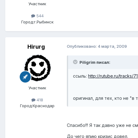
Участник
544
Город:
г.Рыбинск
Hirurg
Опубликовано:
4 марта, 2009
Piligrim писал:
ссыль:
http://rutube.ru/tracks/
Участник
оригинал, для тех, кто не "в 
418
Город:
Краснодар
Спасибо!!! Я так давно уже не сме
До чего япию кризис довел.