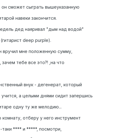
ко он сможет сыграть вышеуказанную
итарой навеки закончится.
 недель дед наяривал "дым над водой"
(гитарист deep purple).
он вручил мне положенную сумму,
 зачем тебе все это?! ,на что
нственный внук - дегенерат, который
е учится, а целыми днями сидит запершись
итаре одну ту же мелодию...
го комнату, отберу у него инструмент
-таки **** и *****, посмотри,