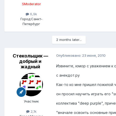
SModerator
6,9k
Город:
Санкт-
Петербург
2 months later...
Стекольщик —
Опубликовано:
23 июня, 2010
добрый и
Извините, юмор с уважением к со
жадный
с анекдот.ру
Как-то ко мне пришел пожилой 
он просил научить играть его "s
Участник
коллектива "deep purple", прич
2,1k
"вначале освоить основные при