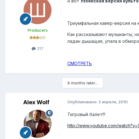
А вот
Узбекская версия культо
Триумфальная кавер-версия на 
Producers
Как рассказывают музыканты, н
ладан дышащая, упала в обморок
317
СМОТРЕТЬ
9 months later...
Alex Wolf
Опубликовано:
3 апреля, 2010
Тигровый балет!!!
http://www.youtube.com/watch?v=