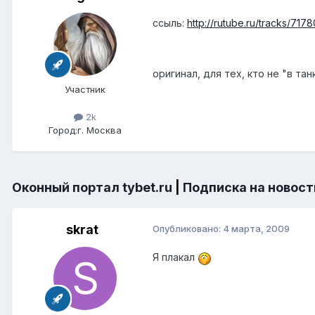
ссыль:
http://rutube.ru/tracks/717
оригинал, для тех, кто не "в тан
Участник
2k
Город:
г. Москва
Оконный портал tybet.ru
|
Подписка на новост
skrat
Опубликовано:
4 марта, 2009
Я плакал