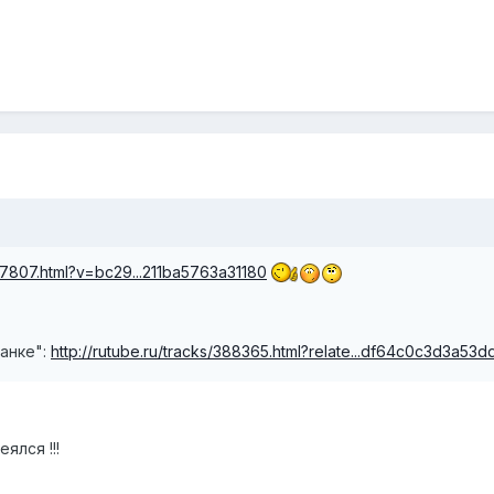
717807.html?v=bc29...211ba5763a31180
танке":
http://rutube.ru/tracks/388365.html?relate...df64c0c3d3a53d
ялся !!!