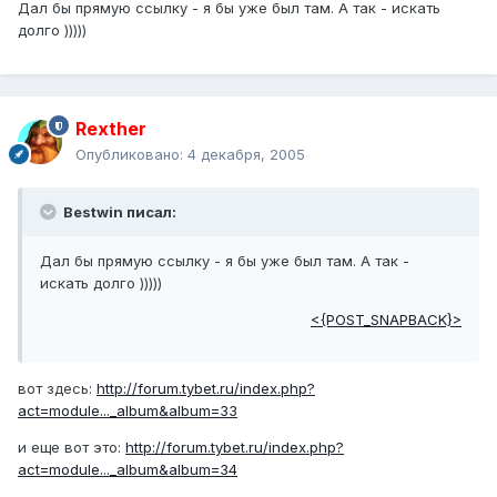
Дал бы прямую ссылку - я бы уже был там. А так - искать
долго )))))
Rexther
Опубликовано:
4 декабря, 2005
Bestwin писал:
Дал бы прямую ссылку - я бы уже был там. А так -
искать долго )))))
<{POST_SNAPBACK}>
вот здесь:
http://forum.tybet.ru/index.php?
act=module..._album&album=33
и еще вот это:
http://forum.tybet.ru/index.php?
act=module..._album&album=34