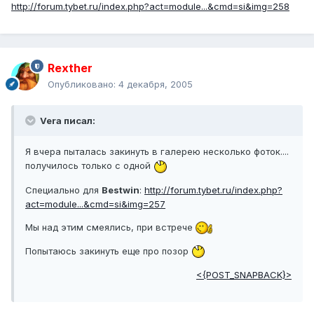
http://forum.tybet.ru/index.php?act=module...&cmd=si&img=258
Rexther
Опубликовано:
4 декабря, 2005
Vera писал:
Я вчера пыталась закинуть в галерею несколько фоток....
получилось только с одной
Специально для
Bestwin
:
http://forum.tybet.ru/index.php?
act=module...&cmd=si&img=257
Мы над этим смеялись, при встрече
Попытаюсь закинуть еще про позор
<{POST_SNAPBACK}>