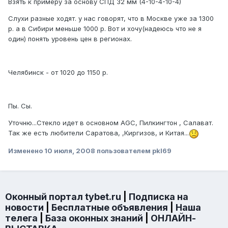
Взять к примеру за основу СПД 32 мм (4-10-4-10-4)
Слухи разные ходят. у нас говорят, что в Москве уже за 1300
р. а в Сибири меньше 1000 р. Вот и хочу(надеюсь что не я
один) понять уровень цен в регионах.
Челябинск - от 1020 до 1150 р.
Пы. Сы.
Уточню...Стекло идет в основном AGC, Пилкингтон , Салават.
Так же есть любители Саратова, ,Киргизов, и Китая...
Изменено
10 июля, 2008
пользователем pkl69
Оконный портал tybet.ru
|
Подписка на
новости
|
Бесплатные объявления
|
Наша
телега
|
База оконных знаний
|
ОНЛАЙН-