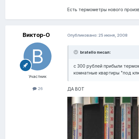
Есть термометры нового произво
Виктор-О
Опубликовано:
25 июня, 2008
bratello писал:
с 300 рублей прибыли термом
комнатные квартиры "под ключ
Участник
26
ДА ВОТ