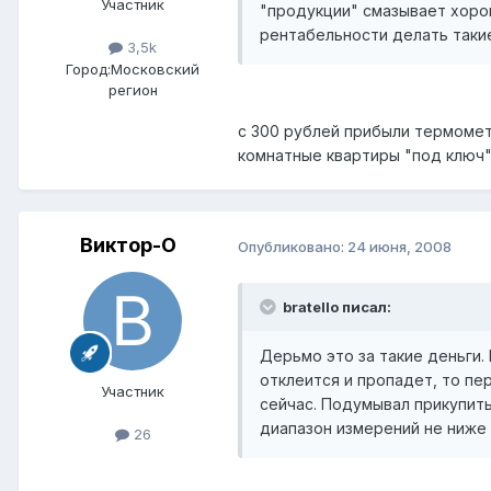
Участник
"продукции" смазывает хоро
рентабельности делать такие
3,5k
Город:
Московский
регион
с 300 рублей прибыли термомет
комнатные квартиры "под ключ".
Виктор-О
Опубликовано:
24 июня, 2008
bratello писал:
Дерьмо это за такие деньги.
отклеится и пропадет, то пе
Участник
сейчас. Подумывал прикупить
диапазон измерений не ниже -
26