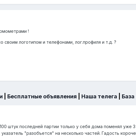
рмометрами !
 cо своим логотипом и телефонами, лог.профиля и т.д. ?
и
|
Бесплатные объявления
|
Наша телега
|
База
 100 штук последней партии только у себя дома поменял уже 3
 указатель "разобъется" на несколько частей. Гадость короч