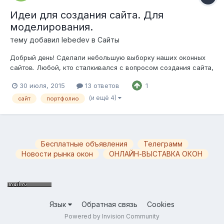
Идеи для создания сайта. Для
моделирования.
тему добавил
lebedev
в
Сайты
Добрый день! Сделали небольшую выборку наших оконных
сайтов. Любой, кто сталкивался с вопросом создания сайта,
думал, где взять идеи для него. Моделируйте с наших
30 июля, 2015
13 ответов
1
проектов, но с умом, помните у каждой работы есть свой
правообладатель. Ссылки на работы можно взять отсюда
(и ещё 4)
сайт
портфолио
или отсюда.
Бесплатные объявления
Телеграмм
Новости рынка окон
ОНЛАЙН-ВЫСТАВКА ОКОН
Язык
Обратная связь
Cookies
Powered by Invision Community