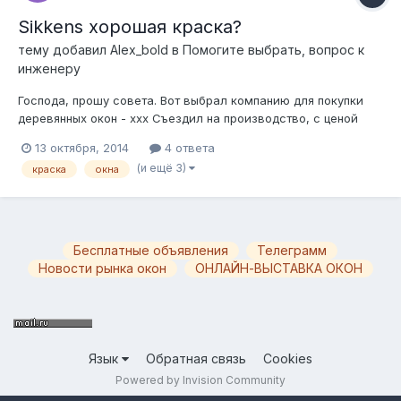
Sikkens хорошая краска?
тему добавил
Alex_bold
в
Помогите выбрать, вопрос к
инженеру
Господа, прошу совета. Вот выбрал компанию для покупки
деревянных окон - xxx Съездил на производство, с ценой
согласен, все вроде хорошо, но они красят свои окна только
13 октября, 2014
4 ответа
sikkens'ом. Лично я с этими красками не сталкивался,
(и ещё 3)
краска
окна
может кто-нибудь здесь в курсе о качестве этой марки? Как
она подходит для...
Бесплатные объявления
Телеграмм
Новости рынка окон
ОНЛАЙН-ВЫСТАВКА ОКОН
Язык
Обратная связь
Cookies
Powered by Invision Community