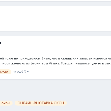
?
ей тоже не приходилось. Знаю, что в складских запасах имеется чт
писок железяк из фурнитуры Vinaks. Говорят, нашлось где-то в закут
(и ещё 1)
нитура
 окон
ОНЛАЙН-ВЫСТАВКА ОКОН