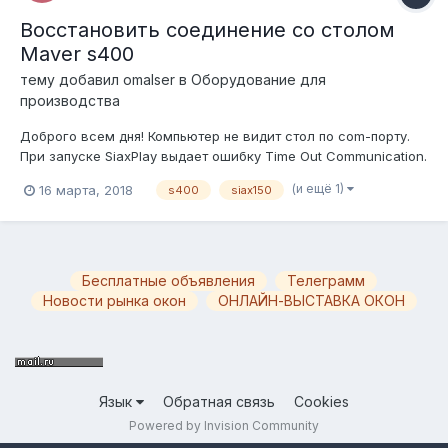
Восстановить соединение со столом
Maver s400
тему добавил
omalser
в
Оборудование для
производства
Доброго всем дня! Компьютер не видит стол по com-порту.
При запуске SiaxPlay выдает ошибку Time Out Communication.
При этом он и включается странно. Последовательность
(и ещё 1)
16 марта, 2018
s400
siax150
такая: включаем рубильник, нажимаем кнопку сброса
ошибок, выключаем-включаем любой из 5 контакторов что
сверху стоят, опят...
Бесплатные объявления
Телеграмм
Новости рынка окон
ОНЛАЙН-ВЫСТАВКА ОКОН
Язык
Обратная связь
Cookies
Powered by Invision Community