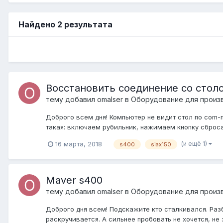
Найдено 2 результата
Восстановить соединение со стол
тему добавил
omalser
в
Оборудование для произ
Доброго всем дня! Компьютер не видит стол по com-п
такая: включаем рубильник, нажимаем кнопку сброса
(и ещё 1)
16 марта, 2018
s400
siax150
Maver s400
тему добавил
omalser
в
Оборудование для произ
Доброго дня всем! Подскажите кто сталкивался. Разб
раскручивается. А сильнее пробовать не хочется, не з