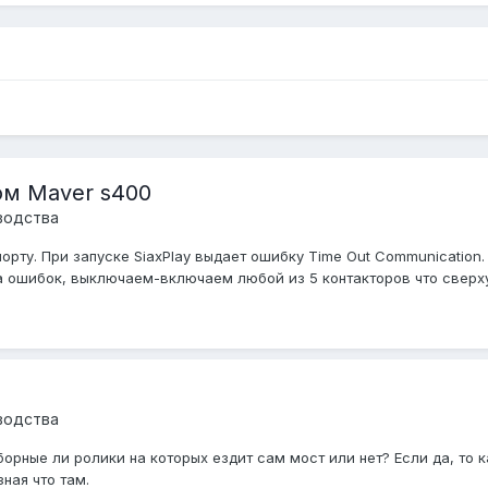
ом Maver s400
водства
орту. При запуске SiaxPlay выдает ошибку Time Out Communication
 ошибок, выключаем-включаем любой из 5 контакторов что сверху с
водства
орные ли ролики на которых ездит сам мост или нет? Если да, то ка
ная что там.