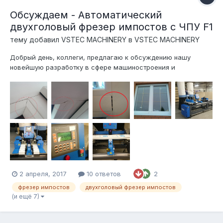
Обсуждаем - Автоматический
двухголовый фрезер импостов с ЧПУ F1
тему добавил
VSTEC MACHINERY
в
VSTEC MACHINERY
Добрый день, коллеги, предлагаю к обсуждению нашу
новейшую разработку в сфере машиностроения и
автоматики: Автоматический двухголовочный фрезер
импостов с числовым программным управлением VSTEC F1
Станок прошел испытания в полевых условиях на площадях
оконного завода Лабрадор в Санкт-Пет...
2 апреля, 2017
10 ответов
2
фрезер импостов
двухголовый фрезер импостов
(и ещё 7)