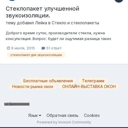
Стеклопакет улучшенной
звукоизоляции.
тему добавил
Лейка
в
Стекло и стеклопакеты
Доброго время суток, производители стекла, нужна
консультация. Вопрос: будет ли ощутимая разница таких
формул с точки зрения прохождения звука (разные
9 июля, 2015
51 ответ
дистанционные рамки или одинаковые)? Сразу скажу,
стеклопакет для звукоизоляции
вопросы теплопотерь не обсуждаются, не интересны (Ar,
TOPN). 3-1-3-18-4-16Ar-4TOPN 4-1-4-16-4-1...
Бесплатные объявления
Телеграмм
Новости рынка окон
ОНЛАЙН-ВЫСТАВКА ОКОН
Язык
Обратная связь
Cookies
Powered by Invision Community