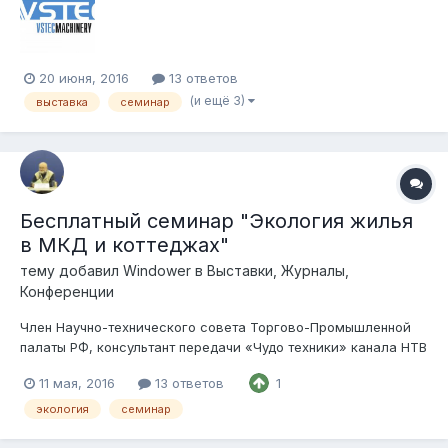
22 октября 2016 Алматы и участвовать в выставках:...
20 июня, 2016
13 ответов
(и ещё 3)
выставка
семинар
Бесплатный семинар "Экология жилья
в МКД и коттеджах"
тему добавил
Windower
в
Выставки, Журналы,
Конференции
Член Научно-технического совета Торгово-Промышленной
палаты РФ, консультант передачи «Чудо техники» канала НТВ
кандидат физико-математических наук Бутцев Борис
11 мая, 2016
13 ответов
1
Иванович приглашает в 10 часов утра 12 мая 2016 года всех
желающих на бесплатный семинар Экология жилья в МКД и
экология
семинар
коттеджах...