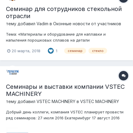
Семинар для сотрудников стекольной
отрасли
тему добавил
Vadim
в
Оконные новости от участников
Тема: «Материалы и оборудование для наплавки и
напыления порошковых сплавов на детали
формокомплектов. Применение износостойких плит CDP для
20 марта, 2018
1
семинар
стекло
увеличения ресурса работы оборудования составных цехов
подготовки сырья». Дата проведения семинара: 29.03.2018
Стоимость участия: Бесплатно. М...
Семинары и выставки компании VSTEC
MACHINERY
тему добавил
VSTEC MACHINERY
в
VSTEC MACHINERY
Добрый день коллеги, компания VSTEC планирует провести
ряд семинаров: 27 июля 2016 Екатеринбург 17 август 2016
Нижний Новгород 31 августа 2016 Ростов-на-Дону 04 октября
2016 Москва 18 октября 2016 Казань 08 октября 2016 Самара