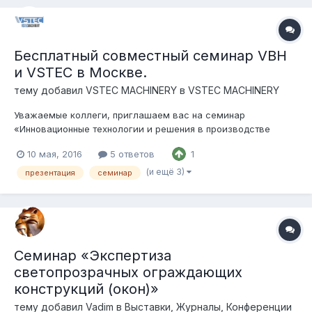
Бесплатный совместный семинар VBH
и VSTEC в Москве.
тему добавил
VSTEC MACHINERY
в
VSTEC MACHINERY
Уважаемые коллеги, приглашаем вас на семинар
«Инновационные технологии и решения в производстве
светопрозрачных конструкций" который пройдет 18 мая 2016
10 мая, 2016
5 ответов
1
года в Москве. План мероприятия: Деловая встреча - план
мероприятия - VSTEC+VBH 2016 MSK.pdf 14:00-14:30
(и ещё 3)
презентация
семинар
Регистрация участников...
Семинар «Экспертиза
светопрозрачных ограждающих
конструкций (окон)»
тему добавил
Vadim
в
Выставки, Журналы, Конференции