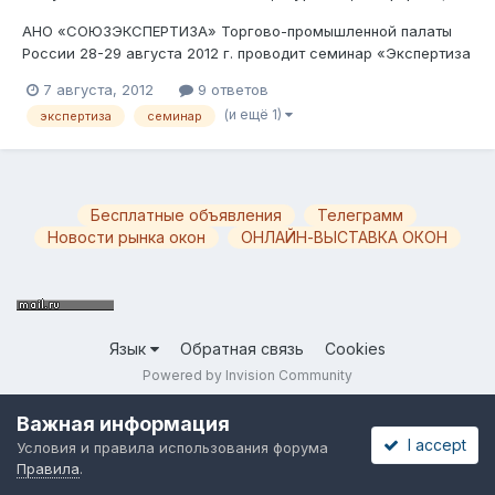
АНО «СОЮЗЭКСПЕРТИЗА» Торгово-промышленной палаты
России 28-29 августа 2012 г. проводит семинар «Экспертиза
светопрозрачных ограждающих конструкций (окон)». Вести
7 августа, 2012
9 ответов
мероприятие будет Пригожин В.Е., надеюсь в этой теме он
(и ещё 1)
экспертиза
семинар
подробно опишет суть, состав, расписание обучения. Так же
было бы интересн...
Бесплатные объявления
Телеграмм
Новости рынка окон
ОНЛАЙН-ВЫСТАВКА ОКОН
Язык
Обратная связь
Cookies
Powered by Invision Community
Важная информация
I accept
Условия и правила использования форума
Правила
.