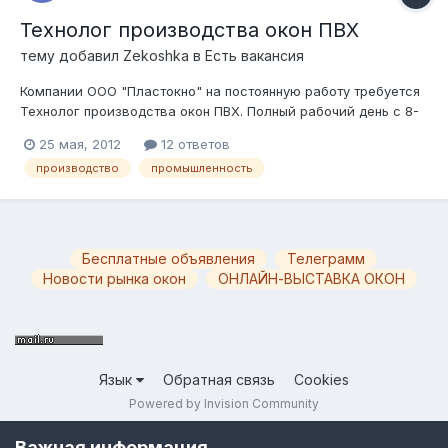
Технолог производства окон ПВХ
тему добавил
Zekoshka
в
Есть вакансия
Компании ООО "Пластокно" на постоянную работу требуется
Технолог производства окон ПВХ. Полный рабочий день с 8-
00 до 17-00, з/п от 40 000 руб. Обязанности: Обработка
25 мая, 2012
12 ответов
заказов, поступающих на производство; подготовка рабочей
производство
промышленность
документации; контроль технологического процесса,
контроль соблюдения тех...
Бесплатные объявления
Телеграмм
Новости рынка окон
ОНЛАЙН-ВЫСТАВКА ОКОН
Язык
Обратная связь
Cookies
Powered by Invision Community
Важная информация