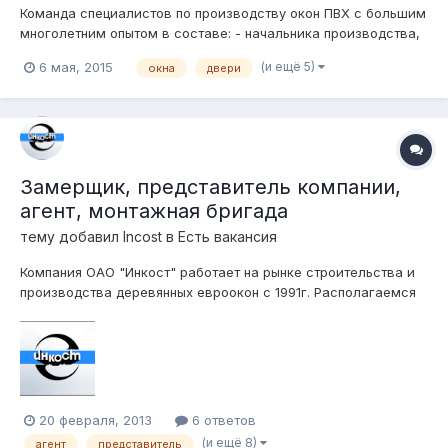
Команда специалистов по производству окон ПВХ с большим
многолетним опытом в составе: - начальника производства,
- технолога/наладчика программного обеспечения, -
(и ещё 5)
6 мая, 2015
окна
двери
механика по настройке оборудования, - менеджер по
продаже окон, - сборщиков пвх конструкций (полный цикл от
порезки до штапиковки...
Замерщик, представитель компании,
агент, монтажная бригада
тему добавил
Incost
в
Есть вакансия
Компания ОАО "Инкост" работает на рынке строительства и
производства деревянных евроокон с 1991г. Располагаемся
мы в г. Чебоксары, Чувашской Республики. Мы ищем
квалифицированного представителя по Москве и МО, а так
же в Нижнем Новгороде и Владимирской области. Так же,
готовы рассмотреть и из д...
20 февраля, 2013
6 ответов
(и ещё 8)
агент
представитель