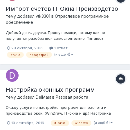
Импорт счетов IT Окна Производство
тему добавил
vtk3301
в
Отраслевое программное
обеспечение
Добрый день, друзья. Прошу помощи, потому как не
получается разобраться самостоятельно. Пытаюсь
совершить импорт счетов из программы ПрофСтрой 4 в
28 октября, 2016
1 ответ
программу IT Окна Производство 3.1.2.5. При попытке
(и ещё 4)
itокна
профстрой
подключиться к базе Профстроя, IT Окна выдают сообщение
об ошибке "Ошибка открытия списка сче...
Настройка оконных программ
тему добавил
DelMast
в
Разовая работа
Окажу услуги по настройке программ для расчета и
производства окон. (WinDraw, IT-окна и др.) Настройка
профильных систем, фурнитуры, безбумажного
(и ещё 6)
10 сентября, 2016
it-окна
windraw
производства, планирование производства, любая