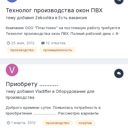
Технолог производства окон ПВХ
тему добавил
Zekoshka
в
Есть вакансия
Компании ООО "Пластокно" на постоянную работу требуется
Технолог производства окон ПВХ. Полный рабочий день с 8-
00 до 17-00, з/п от 40 000 руб. Обязанности: Обработка
25 мая, 2012
12 ответов
заказов, поступающих на производство; подготовка рабочей
производство
промышленность
документации; контроль технологического процесса,
контроль соблюдения тех...
Приобрету ...........
тему добавил
Vladiffer
в
Оборудование для
производства
Доброго времени суток. Появилась потребность в
приобретении ............................ Рассмотрю варианты
приобретения как б/у так и новой .......... Рассчитываю на Вашу
1 марта, 2012
производство
покупка
помощь. Помощь можете найти тут: http://tybet3market.ru/