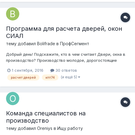
отчетность. Есть опыт внедрения программ на действующих
производствах. Полное и глубокое понимание технол...
Программа для расчета дверей, окон
СИАЛ
тему добавил
Bolifrade
в
ПрофСегмент
Добрый день! Подскажите, кто в чем считает Двери, окна в
производство? Производство молодое, дорогостоящие
программы пока купить не могу, вот сделал себе пару
1 сентября, 2016
30 ответов
шаблонов в экселе. Но может у кого есть тоже что-то
(и ещё 5)
расчет дверей
кпт74
подобное или лучше. Работаю с профилем СИАЛ, холодные
двери делаю КП45, рама 4560, створк...
Команда специалистов на
производство
тему добавил
Oreniys
в
Ищу работу