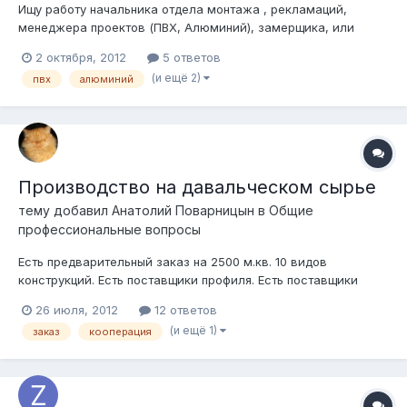
Ищу работу начальника отдела монтажа , рекламаций,
менеджера проектов (ПВХ, Алюминий), замерщика, или
специалиста по ремонту окон. образование - Строительство
2 октября, 2012
5 ответов
и эксплуатация зданий и сооружений. Техник-строитель,
(и ещё 2)
пвх
алюминий
технолог. с 1997 года работал монтажником, потом -
замерщиком окон ПВХ. с 20...
Производство на давальческом сырье
тему добавил
Анатолий Поварницын
в
Общие
профессиональные вопросы
Есть предварительный заказ на 2500 м.кв. 10 видов
конструкций. Есть поставщики профиля. Есть поставщики
пакетов. Есть поставщики фурнитуры. Есть поставщики пленки
26 июля, 2012
12 ответов
для ламинирования. Свое производство ставить не хочу.
(и ещё 1)
заказ
кооперация
Нужен производитель окон кому нужен объем работы.
Условия: - только "белые" офици...