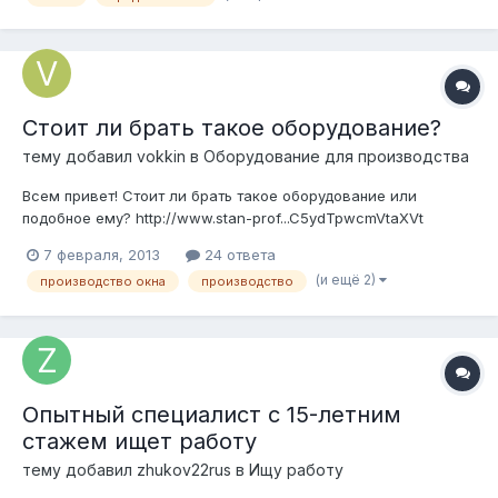
Стоит ли брать такое оборудование?
тему добавил
vokkin
в
Оборудование для производства
Всем привет! Стоит ли брать такое оборудование или
подобное ему? http://www.stan-prof...C5ydTpwcmVtaXVt
Задача: Производство 4-5 окон в смену (есть другое
7 февраля, 2013
24 ответа
производство, работы мало стало, люди простаивают). Т.е.
(и ещё 2)
производство окна
производство
интересует, какого качества получаются на таких станках
окна??? Стоит ли за...
Опытный специалист с 15-летним
стажем ищет работу
тему добавил
zhukov22rus
в
Ищу работу