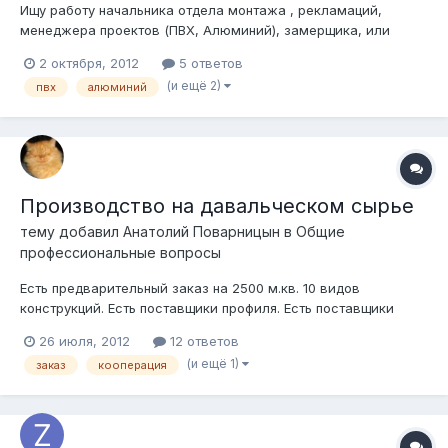
Ищу работу начальника отдела монтажа , рекламаций,
менеджера проектов (ПВХ, Алюминий), замерщика, или
специалиста по ремонту окон. образование - Строительство
2 октября, 2012
5 ответов
и эксплуатация зданий и сооружений. Техник-строитель,
(и ещё 2)
пвх
алюминий
технолог. с 1997 года работал монтажником, потом -
замерщиком окон ПВХ. с 20...
Производство на давальческом сырье
тему добавил
Анатолий Поварницын
в
Общие
профессиональные вопросы
Есть предварительный заказ на 2500 м.кв. 10 видов
конструкций. Есть поставщики профиля. Есть поставщики
пакетов. Есть поставщики фурнитуры. Есть поставщики пленки
26 июля, 2012
12 ответов
для ламинирования. Свое производство ставить не хочу.
(и ещё 1)
заказ
кооперация
Нужен производитель окон кому нужен объем работы.
Условия: - только "белые" офици...