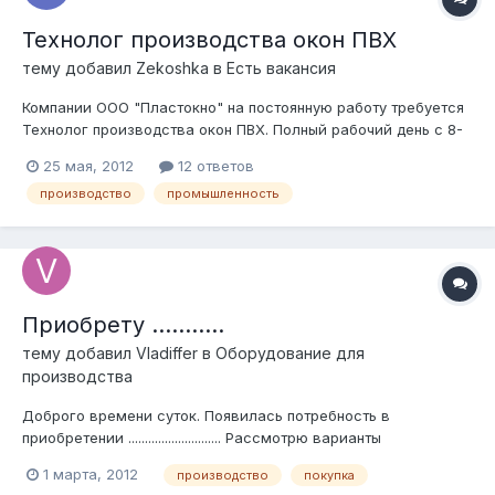
Технолог производства окон ПВХ
тему добавил
Zekoshka
в
Есть вакансия
Компании ООО "Пластокно" на постоянную работу требуется
Технолог производства окон ПВХ. Полный рабочий день с 8-
00 до 17-00, з/п от 40 000 руб. Обязанности: Обработка
25 мая, 2012
12 ответов
заказов, поступающих на производство; подготовка рабочей
производство
промышленность
документации; контроль технологического процесса,
контроль соблюдения тех...
Приобрету ...........
тему добавил
Vladiffer
в
Оборудование для
производства
Доброго времени суток. Появилась потребность в
приобретении ............................ Рассмотрю варианты
приобретения как б/у так и новой .......... Рассчитываю на Вашу
1 марта, 2012
производство
покупка
помощь. Помощь можете найти тут: http://tybet3market.ru/