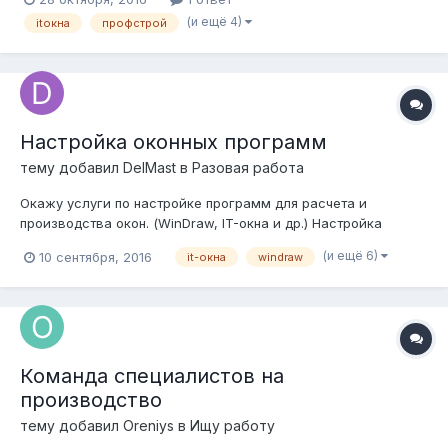
программу IT Окна Производство 3.1.2.5. При попытке
(и ещё 4)
itокна
профстрой
подключиться к базе Профстроя, IT Окна выдают сообщение
об ошибке "Ошибка открытия списка сче...
Настройка оконных программ
тему добавил
DelMast
в
Разовая работа
Окажу услуги по настройке программ для расчета и
производства окон. (WinDraw, IT-окна и др.) Настройка
профильных систем, фурнитуры, безбумажного
(и ещё 6)
10 сентября, 2016
it-окна
windraw
производства, планирование производства, любая
отчетность. Есть опыт внедрения программ на действующих
производствах. Полное и глубокое понимание технол...
Команда специалистов на
производство
тему добавил
Oreniys
в
Ищу работу