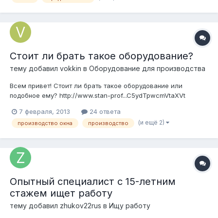
Стоит ли брать такое оборудование?
тему добавил
vokkin
в
Оборудование для производства
Всем привет! Стоит ли брать такое оборудование или
подобное ему? http://www.stan-prof...C5ydTpwcmVtaXVt
Задача: Производство 4-5 окон в смену (есть другое
7 февраля, 2013
24 ответа
производство, работы мало стало, люди простаивают). Т.е.
(и ещё 2)
производство окна
производство
интересует, какого качества получаются на таких станках
окна??? Стоит ли за...
Опытный специалист с 15-летним
стажем ищет работу
тему добавил
zhukov22rus
в
Ищу работу