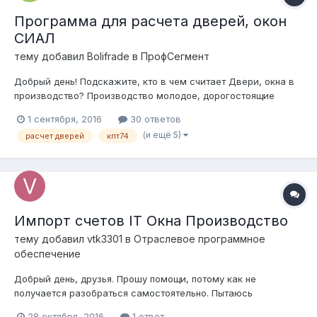
Программа для расчета дверей, окон
СИАЛ
тему добавил
Bolifrade
в
ПрофСегмент
Добрый день! Подскажите, кто в чем считает Двери, окна в
производство? Производство молодое, дорогостоящие
программы пока купить не могу, вот сделал себе пару
1 сентября, 2016
30 ответов
шаблонов в экселе. Но может у кого есть тоже что-то
(и ещё 5)
расчет дверей
кпт74
подобное или лучше. Работаю с профилем СИАЛ, холодные
двери делаю КП45, рама 4560, створк...
Импорт счетов IT Окна Производство
тему добавил
vtk3301
в
Отраслевое программное
обеспечение
Добрый день, друзья. Прошу помощи, потому как не
получается разобраться самостоятельно. Пытаюсь
совершить импорт счетов из программы ПрофСтрой 4 в
28 октября, 2016
1 ответ