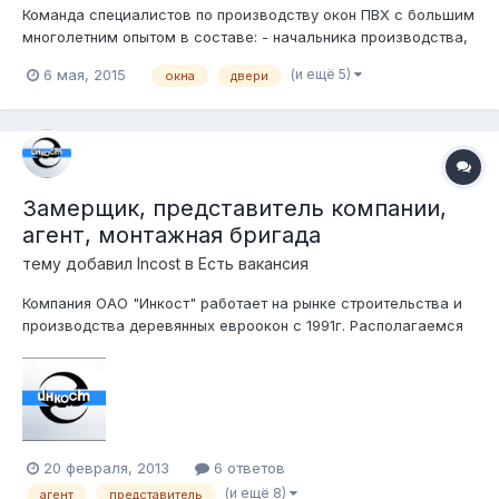
Команда специалистов по производству окон ПВХ с большим
многолетним опытом в составе: - начальника производства,
- технолога/наладчика программного обеспечения, -
(и ещё 5)
6 мая, 2015
окна
двери
механика по настройке оборудования, - менеджер по
продаже окон, - сборщиков пвх конструкций (полный цикл от
порезки до штапиковки...
Замерщик, представитель компании,
агент, монтажная бригада
тему добавил
Incost
в
Есть вакансия
Компания ОАО "Инкост" работает на рынке строительства и
производства деревянных евроокон с 1991г. Располагаемся
мы в г. Чебоксары, Чувашской Республики. Мы ищем
квалифицированного представителя по Москве и МО, а так
же в Нижнем Новгороде и Владимирской области. Так же,
готовы рассмотреть и из д...
20 февраля, 2013
6 ответов
(и ещё 8)
агент
представитель