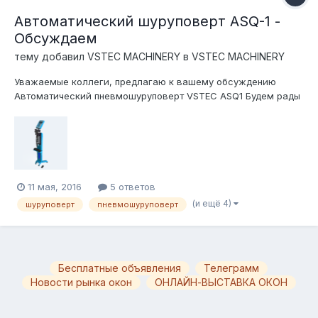
Автоматический шуруповерт ASQ-1 -
Обсуждаем
тему добавил
VSTEC MACHINERY
в
VSTEC MACHINERY
Уважаемые коллеги, предлагаю к вашему обсуждению
Автоматический пневмошуруповерт VSTEC ASQ1 Будем рады
услышать ваше мнение. Мы со своей стороны с радостью
ответим на все ваши вопросы. Характеристики: · Вес: 95 kg ·
Давление: 6-8 bar Габаритные размеры: · Длина: 512 mm ·
Ширина: 745 m...
11 мая, 2016
5 ответов
(и ещё 4)
шуруповерт
пневмошуруповерт
Бесплатные объявления
Телеграмм
Новости рынка окон
ОНЛАЙН-ВЫСТАВКА ОКОН