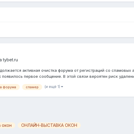
 tybet.ru
должается активная очистка форума от регистраций со спамовых 
 появилось первое сообщение. В этой связи вероятен риск удаления
(и ещё 1)
ка форума
спамер
 окон
ОНЛАЙН-ВЫСТАВКА ОКОН