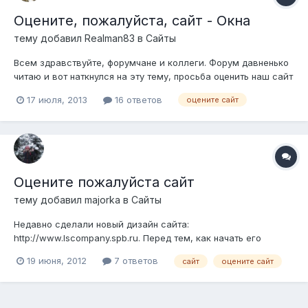
Оцените, пожалуйста, сайт - Окна
тему добавил
Realman83
в
Сайты
Всем здравствуйте, форумчане и коллеги. Форум давненько
читаю и вот наткнулся на эту тему, просьба оценить наш сайт
http://drev-okna.ru Он готов и запущен, но есть много споров
17 июля, 2013
16 ответов
оцените сайт
по многим аспектам, просьба оценить и покритиковать. Всем,
заранее, спасибо.
Оцените пожалуйста сайт
тему добавил
majorka
в
Сайты
Недавно сделали новый дизайн сайта:
http://www.lscompany.spb.ru. Перед тем, как начать его
раскручивать, хотелось бы понять проколы в дизайне и
19 июня, 2012
7 ответов
сайт
оцените сайт
юзабилити. Буду благодарна каждому мнению