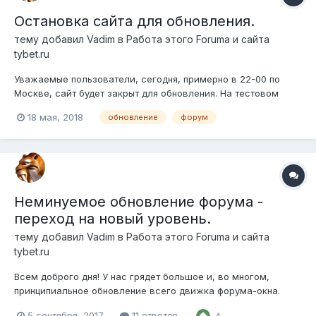
Остановка сайта для обновления.
тему добавил
Vadim
в
Работа этого Forumа и сайта
tybet.ru
Уважаемые пользователи, сегодня, примерно в 22-00 по
Москве, сайт будет закрыт для обновления. На тестовом
сервере операция прошла за 15 минут. Однако в реале это
18 мая, 2018
обновление
форум
может занять больше времени. Все комментарии во время
остановки сохранены не будут.
Неминуемое обновление форума -
переход на новый уровень.
тему добавил
Vadim
в
Работа этого Forumа и сайта
tybet.ru
Всем доброго дня! У нас грядет большое и, во многом,
принципиальное обновление всего движка форума-окна.
Изменений настолько много, что описать их проблематично,
5 сентября, 2017
11 ответов
4