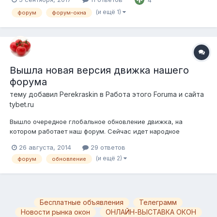
скорее это вообще уже другой форум. Оставаться на старом
уже невозможно - я получил письмо о прекращении
(и ещё 1)
форум
форум-окна
поддержки и развития наш...
Вышла новая версия движка нашего
форума
тему добавил
Perekraskin
в
Работа этого Forumа и сайта
tybet.ru
Вышло очередное глобальное обновление движка, на
котором работает наш форум. Сейчас идет народное
тестирование и последние доработки перед выходом
26 августа, 2014
29 ответов
официального релиза. Посмотреть обновление под кодовым
(и ещё 2)
форум
обновление
именем IPS4, провести собственное тестирование, вы
можете по адресу http://zend.ipsdevserver.com/i...
Бесплатные объявления
Телеграмм
Новости рынка окон
ОНЛАЙН-ВЫСТАВКА ОКОН